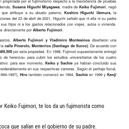
 propiciada por el fujimorismo respecto a la inexistencia de pruebas
 Además,
Susana Higuchi Miyagawa
, madre de
Keiko Fujimori
, negó
a, que atribuye a su abuelo paterno,
Koshiro Higuchi Uemura,
la
ciones del 23 de abril de 2021, Higuchi señaló que ni ella ni su padre
sus hijos ni a los gastos relacionados con viajes, autos o vivienda.
tos directamente por
Alberto Fujimori
.
 gastos,
Alberto Fujimori y Vladimiro Montesinos
diseñaron una
 la
calle Pinerolo, Monterrico (Santiago de Surco)
. De acuerdo con
669,500
por esta propiedad. En 1998, Fujimori supuestamente entregó
de herencia» para cubrir los estudios universitarios de los cuatro
cativo: para ese momento,
Keiko y Sachie
ya habían concluido sus
iderablemente en sus respectivas carreras. Según el peritaje fiscal,
1994-1997),
Hiro
también comenzó en 1994,
Sachie
en 1996 y
Kenji
 Keiko Fujimori, te los da un fujimorista como
coca que salían en el gobierno de su padre.