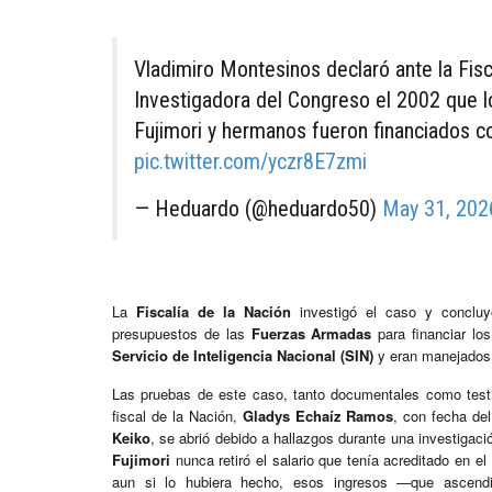
Vladimiro Montesinos declaró ante la Fisc
Investigadora del Congreso el 2002 que l
Fujimori y hermanos fueron financiados c
pic.twitter.com/yczr8E7zmi
— Heduardo (@heduardo50)
May 31, 202
La
Fiscalía de la Nación
investigó el caso y concl
presupuestos de las
Fuerzas Armadas
para financiar los
Servicio de Inteligencia Nacional (SIN)
y eran manejados
Las pruebas de este caso, tanto documentales como testim
fiscal de la Nación,
Gladys Echaíz Ramos
, con fecha de
Keiko
, se abrió debido a hallazgos durante una investigaci
Fujimori
nunca retiró el salario que tenía acreditado en el
aun si lo hubiera hecho, esos ingresos —que asce