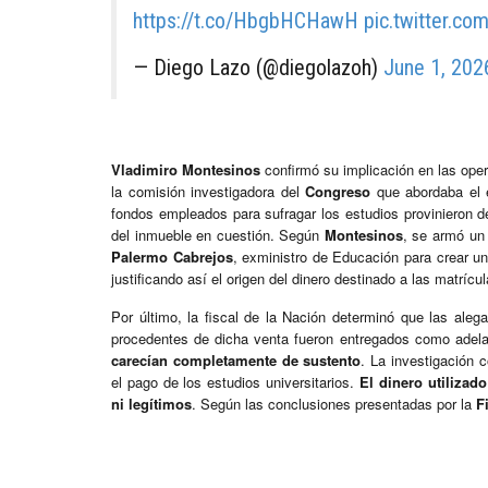
https://t.co/HbgbHCHawH
pic.twitter.c
— Diego Lazo (@diegolazoh)
June 1, 202
Vladimiro Montesinos
confirmó su implicación en las oper
la comisión investigadora del
Congreso
que abordaba el e
fondos empleados para sufragar los estudios provinieron 
del inmueble en cuestión. Según
Montesinos
, se armó un
Palermo Cabrejos
, exministro de Educación para crear un
justificando así el origen del dinero destinado a las matrícul
Por último, la fiscal de la Nación determinó que las ale
procedentes de dicha venta fueron entregados como adelan
carecían completamente de sustento
. La investigación 
el pago de los estudios universitarios.
El dinero utilizad
ni legítimos
. Según las conclusiones presentadas por la
F