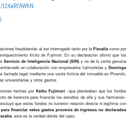
om/t24aRfAWhN
6
aciones fraudulentas al ser interrogado tanto por la
Fiscalía
como por
nriquecimiento ilícito de Fujimori. En su declaración afirmó que los
del
Servicio de Inteligencia Nacional (SIN)
y no de la venta genuina
 entramado en colaboración con empresarios fujimoristas y
Domingo
a fachada legal mediante una venta ficticia del inmueble en Pinerolo,
as universitarias y otros gastos.
gaciones hechas por
Keiko Fujimori
–que planteaban que los fondos
to de herencia para financiar los estudios de ella y sus hermanos–
concluyó que estos fondos no tuvieron relación directa ni legítima con
o para financiar estos gastos provenía de ingresos no declarados
iscalía
, esta es la verdad detrás del caso.