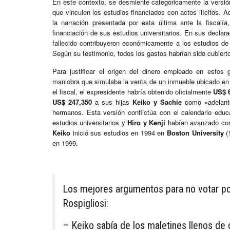
En este contexto, se desmiente categóricamente la versión
que vinculen los estudios financiados con actos ilícitos.
la narración presentada por esta última ante la fiscalí
financiación de sus estudios universitarios. En sus declara
fallecido contribuyeron económicamente a los estudios de 
Según su testimonio, todos los gastos habrían sido cubier
Para justificar el origen del dinero empleado en estos
maniobra que simulaba la venta de un inmueble ubicado en
el fiscal, el expresidente habría obtenido oficialmente
US$ 
US$ 247,350
a sus hijas
Keiko y Sachie
como «adelanto 
hermanos. Esta versión conflictúa con el calendario edu
estudios universitarios y
Hiro y Kenji
habían avanzado cons
Keiko
inició sus estudios en 1994 en
Boston University
(
en 1999.
Los mejores argumentos para no votar por
Rospigliosi:
– Keiko sabía de los maletines llenos de 