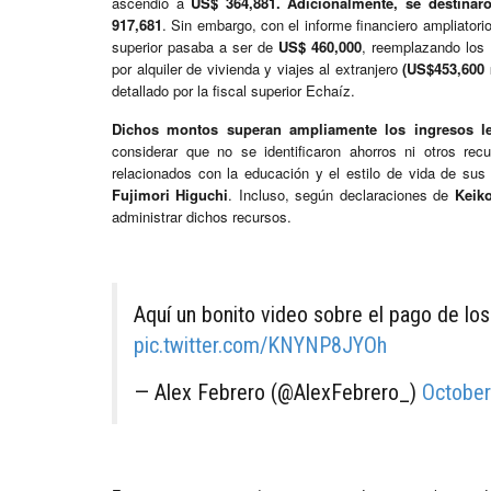
ascendió a
US$ 364,881. Adicionalmente, se destinar
917,681
. Sin embargo, con el informe financiero ampliatorio
superior pasaba a ser de
US$ 460,000
, reemplazando los
por alquiler de vivienda y viajes al extranjero
(US$453,600
detallado por la fiscal superior Echaíz.
Dichos montos superan ampliamente los ingresos le
considerar que no se identificaron ahorros ni otros rec
relacionados con la educación y el estilo de vida de sus
Fujimori Higuchi
. Incluso, según declaraciones de
Keiko
administrar dichos recursos.
Aquí un bonito video sobre el pago de los
pic.twitter.com/KNYNP8JYOh
— Alex Febrero (@AlexFebrero_)
October