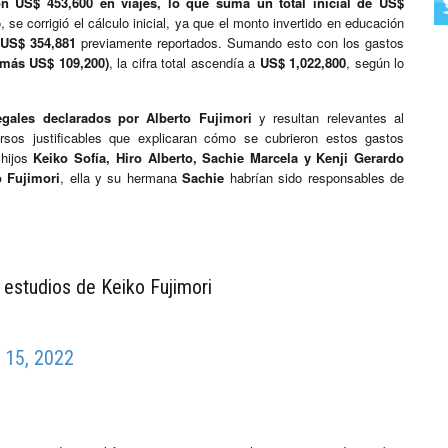
on US$ 453,600 en viajes, lo que suma un total inicial de US$
, se corrigió el cálculo inicial, ya que el monto invertido en educación
US$ 354,881
previamente reportados. Sumando esto con los gastos
 más US$ 109,200)
, la cifra total ascendía a
US$ 1,022,800
, según lo
gales declarados por Alberto Fujimori
y resultan relevantes al
ursos justificables que explicaran cómo se cubrieron estos gastos
 hijos
Keiko Sofía, Hiro Alberto, Sachie Marcela y Kenji Gerardo
 Fujimori
, ella y su hermana
Sachie
habrían sido responsables de
 estudios de Keiko Fujimori
 15, 2022