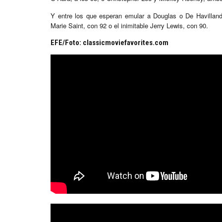
Y entre los que esperan emular a Douglas o De Havilland,
Marie Saint, con 92 o el inimitable Jerry Lewis, con 90.
EFE/Foto: classicmoviefavorites.com