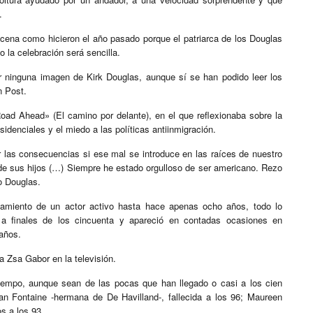
.
cena como hicieron el año pasado porque el patriarca de los Douglas
 la celebración será sencilla.
r ninguna imagen de Kirk Douglas, aunque sí se han podido leer los
n Post.
Road Ahead» (El camino por delante), en el que reflexionaba sobre la
idenciales y el miedo a las políticas antiinmigración.
r las consecuencias si ese mal se introduce en las raíces de nuestro
s de sus hijos (…) Siempre he estado orgulloso de ser americano. Rezo
o Douglas.
samiento de un actor activo hasta hace apenas ocho años, todo lo
e a finales de los cincuenta y apareció en contadas ocasiones en
 años.
 Zsa Gabor en la televisión.
tiempo, aunque sean de las pocas que han llegado o casi a los cien
 Fontaine -hermana de De Havilland-, fallecida a los 96; Maureen
s a los 93.