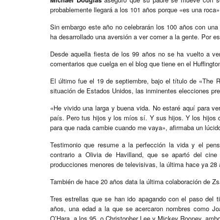
probablemente llegará a los 101 años porque «es una roca»
Sin embargo este año no celebrarán los 100 años con una 
ha desarrollado una aversión a ver comer a la gente. Por eso
Desde aquella fiesta de los 99 años no se ha vuelto a ve
comentarios que cuelga en el blog que tiene en el Huffingto
El último fue el 19 de septiembre, bajo el título de «The 
situación de Estados Unidos, las inminentes elecciones pres
«He vivido una larga y buena vida. No estaré aquí para ve
país. Pero tus hijos y los míos sí. Y sus hijos. Y los hijo
para que nada cambie cuando me vaya», afirmaba un lúcid
Testimonio que resume a la perfección la vida y el pen
contrario a Olivia de Havilland, que se apartó del cin
producciones menores de televisivas, la última hace ya 28
También de hace 20 años data la última colaboración de Zsa
Tres estrellas que se han ido apagando con el paso del 
años, una edad a la que se acercaron nombres como Joan
O’Hara, a los 95, o Christopher Lee y Mickey Rooney, ambo