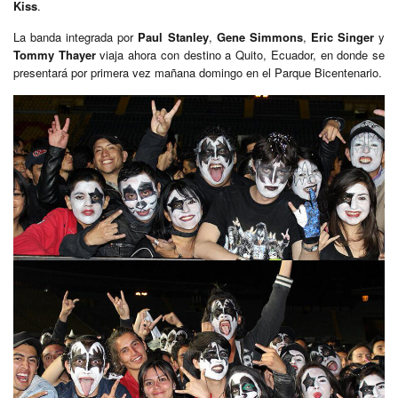
Kiss
.
La banda integrada por
Paul Stanley
,
Gene Simmons
,
Eric Singer
y
Tommy Thayer
viaja ahora con destino a Quito, Ecuador, en donde se
presentará por primera vez mañana domingo en el Parque Bicentenario.