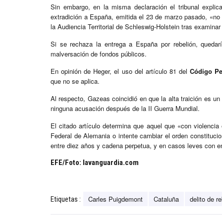
Sin embargo, en la misma declaración el tribunal expli
extradición a España, emitida el 23 de marzo pasado, «no e
la Audiencia Territorial de Schleswig-Holstein tras examina
Si se rechaza la entrega a España por rebelión, quedaría
malversación de fondos públicos.
En opinión de Heger, el uso del artículo 81 del
Código Pe
que no se aplica.
Al respecto, Gazeas coincidió en que la alta traición es u
ninguna acusación después de la II Guerra Mundial.
El citado artículo determina que aquel que «con violencia
Federal de Alemania o intente cambiar el orden constituc
entre diez años y cadena perpetua, y en casos leves con e
EFE/Foto: lavanguardia.com
Carles Puigdemont
Cataluña
delito de r
Etiquetas :