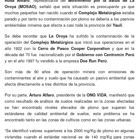
Rosa Amaro
, representante del
Movimiento por la Salud de La
Oroya (MOSAO)
, señaló que esta situación es preocupante ya que
muchos pequeños han nacido cuando el
Complejo Metalúrgico
estaba
parado y por tanto su contaminación por plomo se debería a los pasivos
ambientales mineros que afecta a casi toda la provincia del
Yauli
.
Se debe recordar que
La Oroya
ha sufrido la contaminación de la
operación del
Complejo Metalúrgico
que inició sus operaciones en el
año 1922 con la
Cerro de Pasco Cooper Corporation
y que en la
década del 70 fue nacionalizado por el
Gobierno con Centromin Perú
y en el año 1997 fu vendido a la empresa
Doe Run
Perú
.
Son más de 90 años de operación minera con emisiones de
contaminantes al aire y suelo que ha causado un pasivo ambiental que
afecta directamente a tres distritos de la provincia.
Por su parte,
Arturo Alfaro
, presidente de la
ONG VIDA
, manifestó que
como resultado de análisis de suelos realizadas en la zonas afectadas
se han encontrado niveles elevados de plomo que superan los
estándares de calidad ambiental de suelos, este problema se ha
encontrado tanto en las zonas de cultivos como en las zonas urbanas.
“Se identificó valores superiores a los 2000 mg/Kg de plomo en algunas
viviendas cuando el estándar nacional es de 140 mg/Kg para zonas