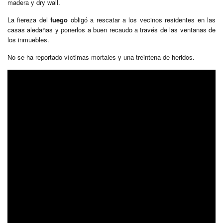
madera y dry wall.
La fiereza del
fuego
obligó a rescatar a los vecinos residentes en las
casas aledañas y ponerlos a buen recaudo a través de las ventanas de
los inmuebles.
No se ha reportado víctimas mortales y una treintena de heridos.