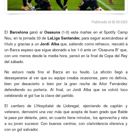
Publicado el 02-05-2023
El
Barcelona
ganó al
Osasuna
(1-0) este martes en el Spotify Camp
Nou, en la jornada 33 de
LaLiga Santander,
para seguir acercándose al
título y gracias a un
Jordi Alba
que, saliendo como refresco, rescató a
un Barza espeso que sigue abonado a los 1-0 ante un “Osasuna B” que,
con uno menos desde la media hora, pensó en la final de Copa del Rey
del sábado.
No estuvo nada fino el Barza en su feudo. La afición llegó a
desesperarse al ver que su equipo creaba ocasiones, pero no definía,
bien por desacierto o bien por la gran noche de Aitor Fernández
defendiendo su portería. Al final, un Jordi Alba que se volvió loco
celebrando el gol fue la clave del partido.
El carrilero de L’Hospitalet de Llobregat, ejerciendo de capitán y
veterano, demostró una vez más que acepta de buen grado que Balde
le pase por delante, pero, en cuanto tiene minutos, los aprovecha y reta
a su joven sucesor. Con buenos centros, con clarividencia ofensiva y
con un gol salvador.