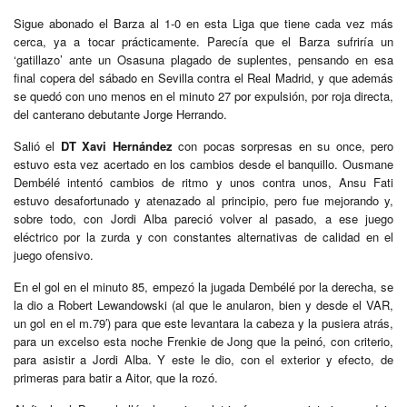
Sigue abonado el Barza al 1-0 en esta Liga que tiene cada vez más
cerca, ya a tocar prácticamente. Parecía que el Barza sufriría un
‘gatillazo’ ante un Osasuna plagado de suplentes, pensando en esa
final copera del sábado en Sevilla contra el Real Madrid, y que además
se quedó con uno menos en el minuto 27 por expulsión, por roja directa,
del canterano debutante Jorge Herrando.
Salió el
DT Xavi Hernández
con pocas sorpresas en su once, pero
estuvo esta vez acertado en los cambios desde el banquillo. Ousmane
Dembélé intentó cambios de ritmo y unos contra unos, Ansu Fati
estuvo desafortunado y atenazado al principio, pero fue mejorando y,
sobre todo, con Jordi Alba pareció volver al pasado, a ese juego
eléctrico por la zurda y con constantes alternativas de calidad en el
juego ofensivo.
En el gol en el minuto 85, empezó la jugada Dembélé por la derecha, se
la dio a Robert Lewandowski (al que le anularon, bien y desde el VAR,
un gol en el m.79′) para que este levantara la cabeza y la pusiera atrás,
para un excelso esta noche Frenkie de Jong que la peinó, con criterio,
para asistir a Jordi Alba. Y este le dio, con el exterior y efecto, de
primeras para batir a Aitor, que la rozó.