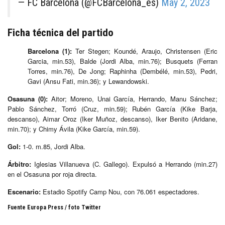
— FC Barcelona (@FCBarcelona_es)
May 2, 2023
Ficha técnica del partido
Barcelona (1):
Ter Stegen; Koundé, Araujo, Christensen (Eric
Garcia, min.53), Balde (Jordi Alba, min.76); Busquets (Ferran
Torres, min.76), De Jong; Raphinha (Dembélé, min.53), Pedri,
Gavi (Ansu Fati, min.36); y Lewandowski.
Osasuna (0):
Aitor; Moreno, Unai García, Herrando, Manu Sánchez;
Pablo Sánchez, Torró (Cruz, min.59); Rubén García (Kike Barja,
descanso), Aimar Oroz (Iker Muñoz, descanso), Iker Benito (Aridane,
min.70); y Chimy Ávila (Kike García, min.59).
Gol:
1-0. m.85, Jordi Alba.
Árbitro:
Iglesias Villanueva (C. Gallego). Expulsó a Herrando (min.27)
en el Osasuna por roja directa.
Escenario:
Estadio Spotify Camp Nou, con 76.061 espectadores.
Fuente Europa Press / foto Twitter