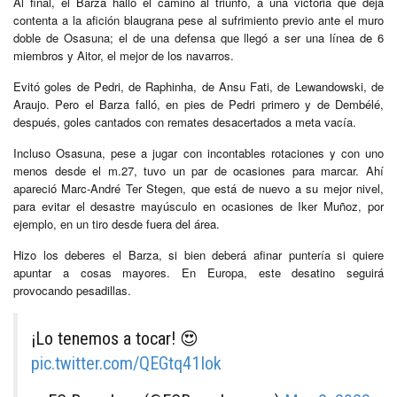
Al final, el Barza halló el camino al triunfo, a una victoria que deja
contenta a la afición blaugrana pese al sufrimiento previo ante el muro
doble de Osasuna; el de una defensa que llegó a ser una línea de 6
miembros y Aitor, el mejor de los navarros.
Evitó goles de Pedri, de Raphinha, de Ansu Fati, de Lewandowski, de
Araujo. Pero el Barza falló, en pies de Pedri primero y de Dembélé,
después, goles cantados con remates desacertados a meta vacía.
Incluso Osasuna, pese a jugar con incontables rotaciones y con uno
menos desde el m.27, tuvo un par de ocasiones para marcar. Ahí
apareció Marc-André Ter Stegen, que está de nuevo a su mejor nivel,
para evitar el desastre mayúsculo en ocasiones de Iker Muñoz, por
ejemplo, en un tiro desde fuera del área.
Hizo los deberes el Barza, si bien deberá afinar puntería si quiere
apuntar a cosas mayores. En Europa, este desatino seguirá
provocando pesadillas.
¡Lo tenemos a tocar! 😍
pic.twitter.com/QEGtq41Iok