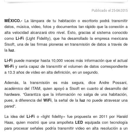
Publicado el 25-04-2015
MÉXICO.-
La lámpara de tu habitación o escritorio podrá transmitir
datos, música, video, fotos y documentos tan rápido que la conexión a
alta velocidad alcanzará otro nivel. Esto, gracias al sistema conocido
como
Li-Fi
(Light Fidelity), que ha desarrollado la empresa mexicana
Sisoft, una de las firmas pioneras en transmisión de datos a través de
la
luz
.
Li-Fi
puede manejar hasta 10,000 veces más información que el actual
Wi-Fi
y sería capaz de transmitir el volumen de datos correspondiente
a 13.3 años de video en alta definición, en un segundo.
Además, la transmisión es más segura, dice Andre Possani,
académico del ITAM, quien apoyó a Sisoft en cuanto al desarrollo del
hardware. “Garantiza que la información no salga de una habitación,
pues, a diferencia del
WiFi
, la señal de la
luz
no puede atravesar una
pared”.
La idea del
Li-Fi
o «light fidelity» fue propuesta en 2011 por Harald
Haas, quien mostró que una ampolleta
LED
equipada con tecnología
para procesar señales podría transmitir video en alta resolución a un