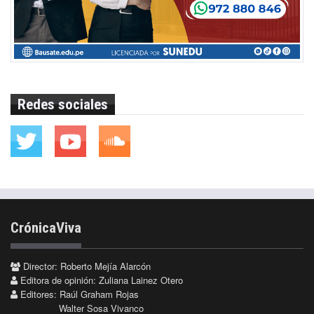
Redes sociales
CrónicaViva
Director: Roberto Mejía Alarcón
Editora de opinión: Zuliana Lainez Otero
Editores: Raúl Graham Rojas
Walter Sosa Vivanco