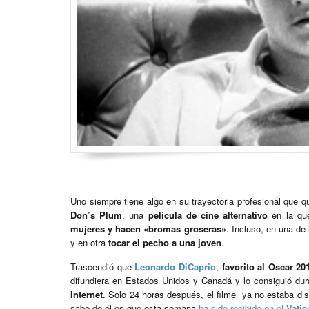
Uno siempre tiene algo en su trayectoria profesional que qu
Don’s Plum
, una
película de cine alternativo
en la que
mujeres y hacen «bromas groseras»
. Incluso, en una de
y en otra
tocar el pecho a una joven
.
Trascendió que
Leonardo DiCaprio
,
favorito al Oscar 2
difundiera en Estados Unidos y Canadá y lo consiguió dur
Internet
. Solo 24 horas después, el filme ya no estaba di
sabe de él es que esta semana
ha sido recibido en el
Vatic