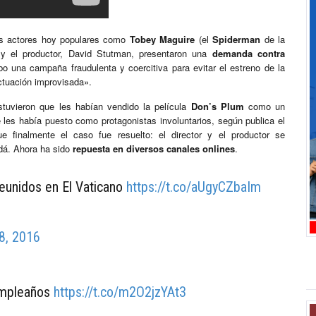
os actores hoy populares como
Tobey Maguire
(el
Spiderman
de la
 y el productor, David Stutman, presentaron una
demanda contra
o una campaña fraudulenta y coercitiva para evitar el estreno de la
actuación improvisada».
tuvieron que les habían vendido la película
Don’s Plum
como un
 les había puesto como protagonistas involuntarios, según publica el
finalmente el caso fue resuelto: el director y el productor se
dá. Ahora ha sido
repuesta en diversos canales onlines
.
eunidos en El Vaticano
https://t.co/aUgyCZbaIm
8, 2016
mpleaños
https://t.co/m2O2jzYAt3