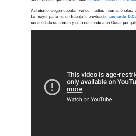
Asimismo, según cuentan varios medios internacionales, 
La mayor parte es un trabajo improvisado.
Leonardo DiCa
consolidado su carrera y está nominado a un Oscar por qui