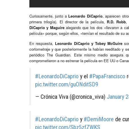
Curiosamente, junto a
Leonardo DiCaprio
, aparecen otr
primera trilogía). El director de la película,
R.D. Robb
,
DiCaprio y Maguire
alegando que los dos «llevaron a cab
película» porque, según ellos, «temían el resultado de su 
En respuesta,
Leonardo DiCaprio y Tobey McGuire
sos
cortometraje y que posteriormente la habían reeditado y se
periódico The Guardian. Este mismo medio asegura que 
comprometieron a no estrenar la película en EE UU o Cana
#LeonardoDiCaprio
y el
#PapaFrancisco
r
pic.twitter.com/guONditSD9
— Crónica Viva (@cronica_viva)
January 2
#LeonardoDiCaprio
y
#DemiMoore
de cu
pic.twitter.com/Sbz5zfZWKS