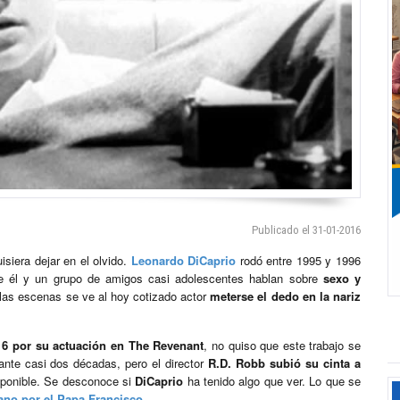
Publicado el 31-01-2016
isiera dejar en el olvido.
Leonardo DiCaprio
rodó entre 1995 y 1996
 él y un grupo de amigos casi adolescentes hablan sobre
sexo y
 las escenas se ve al hoy cotizado actor
meterse el dedo en la nariz
016 por su actuación en The Revenant
, no quiso que este trabajo se
ante casi dos décadas, pero el director
R.D. Robb subió su cinta a
sponible. Se desconoce si
DiCaprio
ha tenido algo que ver. Lo que se
ano por el Papa Francisco
.