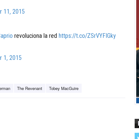
 11, 2015
aprio
revoluciona la red
https://t.co/ZSrVYFIGky
 1, 2015
erman
The Revenant
Tobey MacGuire