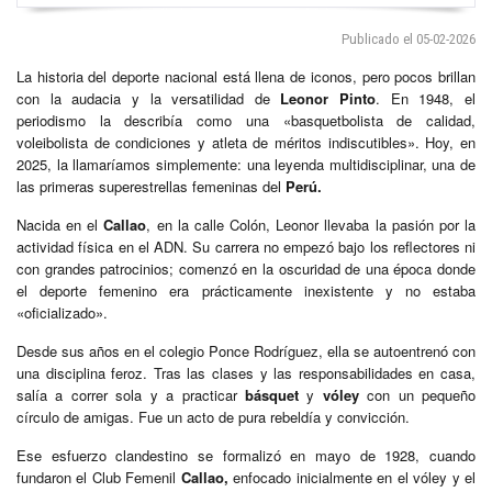
Publicado el 05-02-2026
La historia del deporte nacional está llena de iconos, pero pocos brillan
con la audacia y la versatilidad de
Leonor Pinto
. En 1948, el
periodismo la describía como una «basquetbolista de calidad,
voleibolista de condiciones y atleta de méritos indiscutibles». Hoy, en
2025, la llamaríamos simplemente: una leyenda multidisciplinar, una de
las primeras superestrellas femeninas del
Perú.
Nacida en el
Callao
, en la calle Colón, Leonor llevaba la pasión por la
actividad física en el ADN. Su carrera no empezó bajo los reflectores ni
con grandes patrocinios; comenzó en la oscuridad de una época donde
el deporte femenino era prácticamente inexistente y no estaba
«oficializado».
Desde sus años en el colegio Ponce Rodríguez, ella se autoentrenó con
una disciplina feroz. Tras las clases y las responsabilidades en casa,
salía a correr sola y a practicar
básquet
y
vóley
con un pequeño
círculo de amigas. Fue un acto de pura rebeldía y convicción.
Ese esfuerzo clandestino se formalizó en mayo de 1928, cuando
fundaron el Club Femenil
Callao,
enfocado inicialmente en el vóley y el