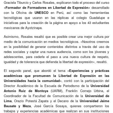
Graciela Tiburcio y Carlos Rosales, explicaron todo el proceso del curso
«Formador de Formadores en Libertad de Expresión»
desarrollado
con la Oficina de
UNESCO
en Perú, así como las herramientas
tecnológicas que usaron en las réplicas al colegio Guadalupe e
iniciativas para la creación de la página en apoyo a los 43 estudiantes
mexicanos de Ayotzinapa.
Asimismo, Rosales resaltó que es posible crear una mejor cultura por
medio de la comunicación en medios tecnológicos. «Nosotros creemos
en la posibilidad de generar contenidos distintos a través del uso de
redes sociales y captar una nueva audiencia, como son los jóvenes y
adolescentes, para cederle el paso a una nueva cultura de respeto,
igualdad y de tolerancia que defienda la libertad de expresión», resaltó.
El segundo panel, que abordó el tema
«Experiencias y prácticas
académicas que promueven la Libertad de Expresión en las
Universidades hacia la comunidad»
, contó con la participación del
Director Académico de la Escuela de Periodismo de la
Universidad
Antonio Ruiz de Montoya
(UARM), Franklin Cornejo Urbina, el
Coordinador de la Facultad de Comunicación de la
Universidad de
Lima
, Orazio Potestá Zapata y el Decano de la
Universidad Jaime
Bausate y Meza
, José García Sosaya, quienes compartieron los
trabajos y experiencias académicas que realizan en sus instituciones