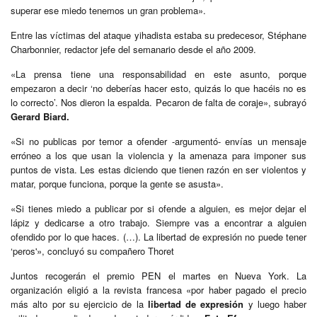
superar ese miedo tenemos un gran problema».
Entre las víctimas del ataque yihadista estaba su predecesor, Stéphane
Charbonnier, redactor jefe del semanario desde el año 2009.
«La prensa tiene una responsabilidad en este asunto, porque
empezaron a decir ‘no deberías hacer esto, quizás lo que hacéis no es
lo correcto’. Nos dieron la espalda. Pecaron de falta de coraje», subrayó
Gerard Biard.
«Si no publicas por temor a ofender -argumentó- envías un mensaje
erróneo a los que usan la violencia y la amenaza para imponer sus
puntos de vista. Les estas diciendo que tienen razón en ser violentos y
matar, porque funciona, porque la gente se asusta».
«Si tienes miedo a publicar por si ofende a alguien, es mejor dejar el
lápiz y dedicarse a otro trabajo. Siempre vas a encontrar a alguien
ofendido por lo que haces. (…). La libertad de expresión no puede tener
‘peros'», concluyó su compañero Thoret
Juntos recogerán el premio PEN el martes en Nueva York. La
organización eligió a la revista francesa «por haber pagado el precio
más alto por su ejercicio de la
libertad de expresión
y luego haber