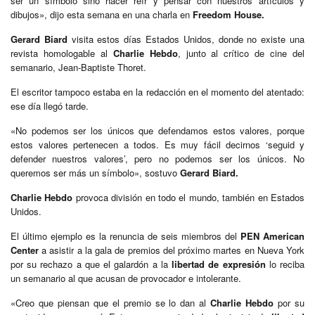
ser un símbolo sino hacer reír y pensar con nuestros artículos y
dibujos», dijo esta semana en una charla en
Freedom House.
Gerard Biard
visita estos días Estados Unidos, donde no existe una
revista homologable al
Charlie Hebdo
, junto al crítico de cine del
semanario, Jean-Baptiste Thoret.
El escritor tampoco estaba en la redacción en el momento del atentado:
ese día llegó tarde.
«No podemos ser los únicos que defendamos estos valores, porque
estos valores pertenecen a todos. Es muy fácil decirnos ‘seguid y
defender nuestros valores’, pero no podemos ser los únicos. No
queremos ser más un símbolo», sostuvo
Gerard Biard.
Charlie Hebdo
provoca división en todo el mundo, también en Estados
Unidos.
El último ejemplo es la renuncia de seis miembros del
PEN American
Center
a asistir a la gala de premios del próximo martes en Nueva York
por su rechazo a que el galardón a la
libertad de expresión
lo reciba
un semanario al que acusan de provocador e intolerante.
«Creo que piensan que el premio se lo dan al
Charlie Hebdo
por su