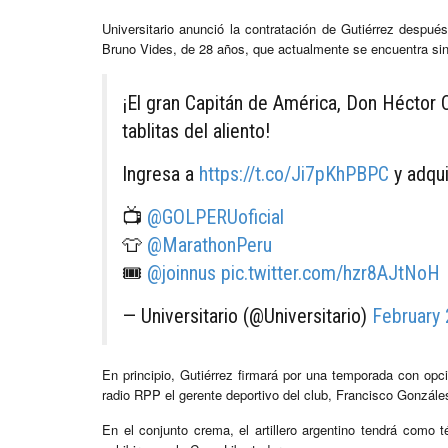
Universitario anunció la contratación de Gutiérrez después
Bruno Vides, de 28 años, que actualmente se encuentra sin
¡El gran Capitán de América, Don Héctor 
tablitas del aliento!
Ingresa a
https://t.co/Ji7pKhPBPC
y adqui
📺
@GOLPERUoficial
👕
@MarathonPeru
🎟
@joinnus
pic.twitter.com/hzr8AJtNoH
— Universitario (@Universitario)
February 
En principio, Gutiérrez firmará por una temporada con opc
radio RPP el gerente deportivo del club, Francisco Gonzále
En el conjunto crema, el artillero argentino tendrá como 