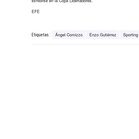
exhibirse en la Copa Libertadores.
EFE
Ángel Comizzo
Enzo Gutiérrez
Sporting 
Etiquetas :