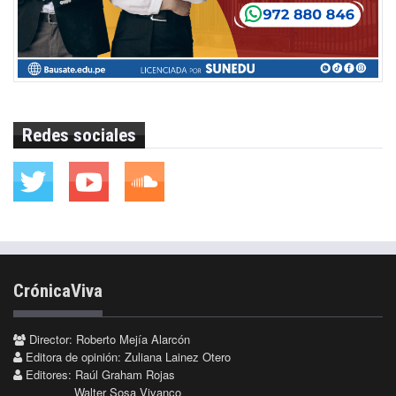
Redes sociales
CrónicaViva
Director: Roberto Mejía Alarcón
Editora de opinión: Zuliana Lainez Otero
Editores: Raúl Graham Rojas
Walter Sosa Vivanco