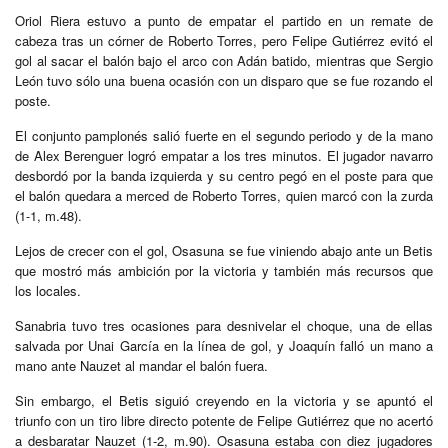
Oriol Riera estuvo a punto de empatar el partido en un remate de
cabeza tras un córner de Roberto Torres, pero Felipe Gutiérrez evitó el
gol al sacar el balón bajo el arco con Adán batido, mientras que Sergio
León tuvo sólo una buena ocasión con un disparo que se fue rozando el
poste.
El conjunto pamplonés salió fuerte en el segundo periodo y de la mano
de Alex Berenguer logró empatar a los tres minutos. El jugador navarro
desbordó por la banda izquierda y su centro pegó en el poste para que
el balón quedara a merced de Roberto Torres, quien marcó con la zurda
(1-1, m.48).
Lejos de crecer con el gol, Osasuna se fue viniendo abajo ante un Betis
que mostró más ambición por la victoria y también más recursos que
los locales.
Sanabria tuvo tres ocasiones para desnivelar el choque, una de ellas
salvada por Unai García en la línea de gol, y Joaquín falló un mano a
mano ante Nauzet al mandar el balón fuera.
Sin embargo, el Betis siguió creyendo en la victoria y se apuntó el
triunfo con un tiro libre directo potente de Felipe Gutiérrez que no acertó
a desbaratar Nauzet (1-2, m.90). Osasuna estaba con diez jugadores