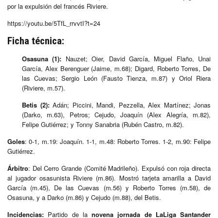
por la expulsión del francés Riviere.
https://youtu.be/5TfL_rrvvtI?t=24
Ficha técnica:
Osasuna (1):
Nauzet; Oier, David García, Miguel Flaño, Unai
García, Alex Berenguer (Jaime, m.68); Digard, Roberto Torres, De
las Cuevas; Sergio León (Fausto Tienza, m.87) y Oriol Riera
(Riviere, m.57).
Betis (2):
Adán; Piccini, Mandi, Pezzella, Alex Martínez; Jonas
(Darko, m.63), Petros; Cejudo, Joaquín (Alex Alegría, m.82),
Felipe Gutiérrez; y Tonny Sanabria (Rubén Castro, m.82).
Goles
: 0-1, m.19: Joaquín. 1-1, m.48: Roberto Torres. 1-2, m.90: Felipe
Gutiérrez.
Árbitro
: Del Cerro Grande (Comité Madrileño). Expulsó con roja directa
al jugador osasunista Riviere (m.86). Mostró tarjeta amarilla a David
García (m.45), De las Cuevas (m.56) y Roberto Torres (m.58), de
Osasuna, y a Darko (m.86) y Cejudo (m.88), del Betis.
Incidencias:
Partido de la
novena jornada de LaLiga Santander