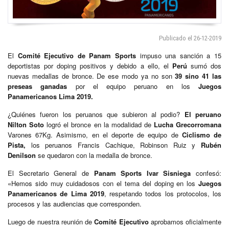
Publicado el 26-12-2019
El
Comité Ejecutivo de Panam Sports
impuso una sanción a 15
deportistas por doping positivos y debido a ello, el
Perú
sumó dos
nuevas medallas de bronce. De ese modo ya no son
39 sino 41 las
preseas ganadas
por el equipo peruano en los
Juegos
Panamericanos Lima 2019.
¿Quiénes fueron los peruanos que subieron al podio?
El peruano
Nilton
Soto
logró el bronce en la modalidad de
Lucha Grecorromana
Varones 67Kg. Asimismo, en el deporte de equipo de
Ciclismo de
Pista,
los peruanos Francis Cachique, Robinson Ruiz y
Rubén
Denilson
se quedaron con la medalla de bronce.
El Secretario General de
Panam Sports Ivar Sisniega
confesó:
«Hemos sido muy cuidadosos con el tema del doping en los
Juegos
Panamericanos de
Lima 2019
, respetando todos los protocolos, los
procesos y las audiencias que corresponden.
Luego de nuestra reunión de
Comité Ejecutivo
aprobamos oficialmente