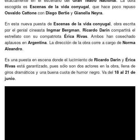
exactamente en el escenario del
Gran Teatro Nacional
. La obra
escogida es
Escenas de la vida conyugal
, que hace poco repuso
Osvaldo Cattone
con
Diego Bertie
y
Gianella Neyra
.
En esta nueva puesta de
Escenas de la vida conyugal
, obra escrita
por el genial cineasta
Ingmar Bergman
,
Ricardo Darín
compartirá el
estrellato con su compatriota
Érica Rivas
. Ambos han cosechado
aplausos en
Argentina
. La dirección de la obra corre a cargo de
Norma
Aleandro
.
Es una puesta en escena donde el lucimiento de
Ricardo Darín
y
Érica
Rivas
está garantizado, pues sólo son dos actores en la obra, llena de
giros dramáticos y una buena cuota de humor negro. Va del
18 al 21 de
junio
.