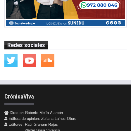
Redes sociales
CrónicaViva
Director: Roberto Mejía Alarcón
Editora de opinión: Zuliana Lainez Otero
Editores: Raúl Graham Rojas
Walter Sosa Vivanco