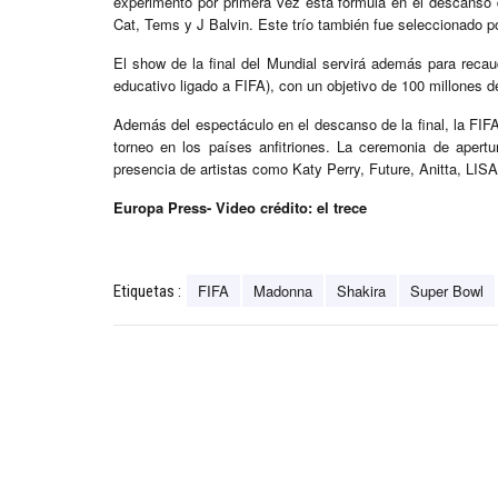
experimentó por primera vez esta fórmula en el descanso
Cat, Tems y J Balvin. Este trío también fue seleccionado po
El show de la final del Mundial servirá además para recau
educativo ligado a FIFA), con un objetivo de 100 millones de
Además del espectáculo en el descanso de la final, la FIFA
torneo en los países anfitriones. La ceremonia de apertu
presencia de artistas como Katy Perry, Future, Anitta, LIS
Europa Press- Video crédito: el trece
FIFA
Madonna
Shakira
Super Bowl
Etiquetas :