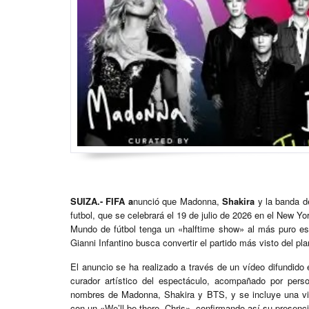
SUIZA.-
FIFA a
nunció que Madonna,
Shakira
y la banda d
futbol, que se celebrará el 19 de julio de 2026 en el New Y
Mundo de fútbol tenga un «halftime show» al más puro es
Gianni Infantino busca convertir el partido más visto del pl
El anuncio se ha realizado a través de un vídeo difundido 
curador artístico del espectáculo, acompañado por per
nombres de Madonna, Shakira y BTS, y se incluye una vi
con un «We’ll be there, Chris», confirmando así su presenci