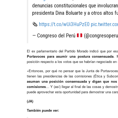
denuncias constitucionales que involucran a
presidenta Dina Boluarte y a otros altos f
🗞️
https://t.co/wUi3HuPzE0
pic.twitter
— Congreso del Perú
(@congresoper
El ex parlamentario del Partido Morado indicó que por esa
Portavoces para asumir una postura consensuada
. 
posición respecto a los votos que se habrían negociado en 
«Entonces, por qué no pensar que la Junta de Portavoces
tienen las presidencias de las comisiones (Ética y Subc
asuman una posición consensuada y digan que nos 
comisiones
… Y (así) llegar al final de las cosas y demostr
puede aprovechar esta oportunidad para demostrar una cara
(JA)
También puede ver: