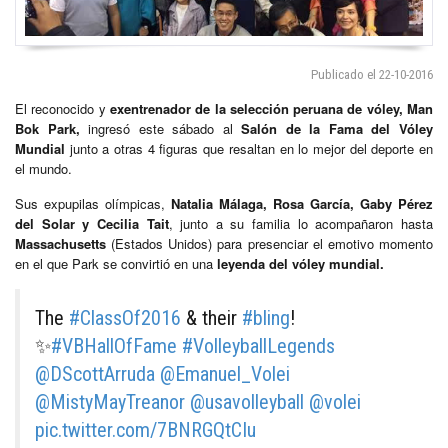
Publicado el 22-10-2016
El reconocido y
exentrenador de la selección peruana de vóley, Man
Bok Park,
ingresó este sábado al
Salón de la Fama del Vóley
Mundial
junto a otras 4 figuras que resaltan en lo mejor del deporte en
el mundo.
Sus expupilas olímpicas,
Natalia Málaga, Rosa García, Gaby Pérez
del Solar y Cecilia Tait
, junto a su familia lo acompañaron hasta
Massachusetts
(Estados Unidos) para presenciar el emotivo momento
en el que Park se convirtió en una
leyenda del vóley mundial.
The
#ClassOf2016
& their
#bling
!
✨
#VBHallOfFame
#VolleyballLegends
@DScottArruda
@Emanuel_Volei
@MistyMayTreanor
@usavolleyball
@volei
pic.twitter.com/7BNRGQtCIu