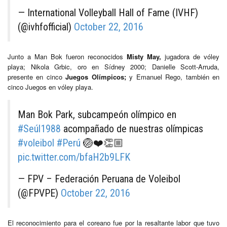
— International Volleyball Hall of Fame (IVHF)
(@ivhfofficial)
October 22, 2016
Junto a Man Bok fueron reconocidos
Misty May,
jugadora de vóley
playa; Nikola Grbic, oro en Sídney 2000; Danielle Scott-Arruda,
presente en cinco
Juegos Olímpicos;
y Emanuel Rego, también en
cinco Juegos en vóley playa.
Man Bok Park, subcampeón olímpico en
#Seúl1988
acompañado de nuestras olímpicas
#voleibol
#Perú
🏐❤️👏🏼
pic.twitter.com/bfaH2b9LFK
— FPV – Federación Peruana de Voleibol
(@FPVPE)
October 22, 2016
El reconocimiento para el coreano fue por la resaltante labor que tuvo