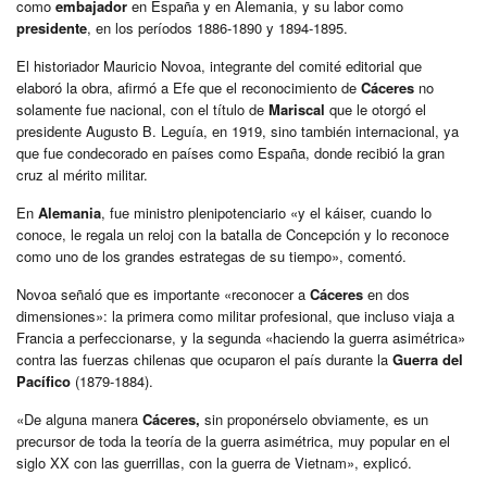
como
embajador
en España y en Alemania, y su labor como
presidente
, en los períodos 1886-1890 y 1894-1895.
El historiador Mauricio Novoa, integrante del comité editorial que
elaboró la obra, afirmó a Efe que el reconocimiento de
Cáceres
no
solamente fue nacional, con el título de
Mariscal
que le otorgó el
presidente Augusto B. Leguía, en 1919, sino también internacional, ya
que fue condecorado en países como España, donde recibió la gran
cruz al mérito militar.
En
Alemania
, fue ministro plenipotenciario «y el káiser, cuando lo
conoce, le regala un reloj con la batalla de Concepción y lo reconoce
como uno de los grandes estrategas de su tiempo», comentó.
Novoa señaló que es importante «reconocer a
Cáceres
en dos
dimensiones»: la primera como militar profesional, que incluso viaja a
Francia a perfeccionarse, y la segunda «haciendo la guerra asimétrica»
contra las fuerzas chilenas que ocuparon el país durante la
Guerra del
Pacífico
(1879-1884).
«De alguna manera
Cáceres,
sin proponérselo obviamente, es un
precursor de toda la teoría de la guerra asimétrica, muy popular en el
siglo XX con las guerrillas, con la guerra de Vietnam», explicó.