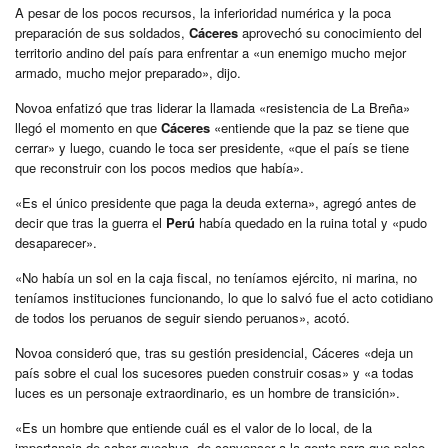
A pesar de los pocos recursos, la inferioridad numérica y la poca
preparación de sus soldados,
Cáceres
aprovechó su conocimiento del
territorio andino del país para enfrentar a «un enemigo mucho mejor
armado, mucho mejor preparado», dijo.
Novoa enfatizó que tras liderar la llamada «resistencia de La Breña»
llegó el momento en que
Cáceres
«entiende que la paz se tiene que
cerrar» y luego, cuando le toca ser presidente, «que el país se tiene
que reconstruir con los pocos medios que había».
«Es el único presidente que paga la deuda externa», agregó antes de
decir que tras la guerra el
Perú
había quedado en la ruina total y «pudo
desaparecer».
«No había un sol en la caja fiscal, no teníamos ejército, ni marina, no
teníamos instituciones funcionando, lo que lo salvó fue el acto cotidiano
de todos los peruanos de seguir siendo peruanos», acotó.
Novoa consideró que, tras su gestión presidencial, Cáceres «deja un
país sobre el cual los sucesores pueden construir cosas» y «a todas
luces es un personaje extraordinario, es un hombre de transición».
«Es un hombre que entiende cuál es el valor de lo local, de la
importancia de saber quechua, de convencer a la gente para que pelee