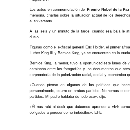
Los actos en conmemoración del
Premio Nobel de la Paz
memoria, charlas sobre la situación actual de los derecho
el aniversario.
A las seis y un minuto de la tarde, cuando esa bala le a
duelo.
Figuras como el exfiscal general Eric Holder, el primer afro
Luther King III y Bernice King, ya se encuentran en la ciud
Bernice King, la menor, tuvo la oportunidad este lunes de 
caminaba entre las fotografías y los documentos que atest
sorprendería de la polarización racial, social y económica 
«Cuando pienso en algunas de las políticas que hace
personalmente, ocurre en ambos partidos. No hemos encontr
partidos. Mi padre hablaba de todo eso», dijo.
«Él nos retó al decir que debemos aprender a vivir com
obligados a perecer como imbéciles». EFE