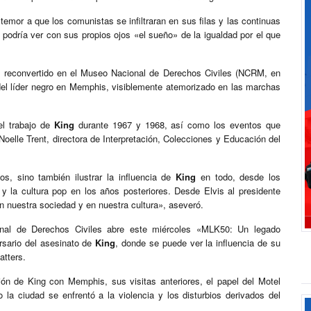
emor a que los comunistas se infiltraran en sus filas y las continuas
podría ver con sus propios ojos «el sueño» de la igualdad por el que
, reconvertido en el Museo Nacional de Derechos Civiles (NCRM, en
 del líder negro en Memphis, visiblemente atemorizado en las marchas
el trabajo de
King
durante 1967 y 1968, así como los eventos que
 Noelle Trent, directora de Interpretación, Colecciones y Educación del
, sino también ilustrar la influencia de
King
en todo, desde los
 y la cultura pop en los años posteriores. Desde Elvis al presidente
n nuestra sociedad y en nuestra cultura», aseveró.
al de Derechos Civiles abre este miércoles «MLK50: Un legado
rsario del asesinato de
King
, donde se puede ver la influencia de su
atters.
ón de King con Memphis, sus visitas anteriores, el papel del Motel
 la ciudad se enfrentó a la violencia y los disturbios derivados del