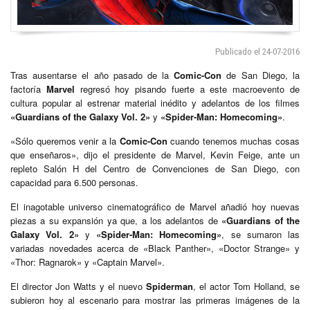
Publicado el 24-07-2016
Tras ausentarse el año pasado de la
Comic-Con
de San Diego, la
factoría
Marvel
regresó hoy pisando fuerte a este macroevento de
cultura popular al estrenar material inédito y adelantos de los filmes
«Guardians of the Galaxy Vol. 2»
y
«Spider-Man: Homecoming»
.
«Sólo queremos venir a la
Comic-Con
cuando tenemos muchas cosas
que enseñaros», dijo el presidente de Marvel, Kevin Feige, ante un
repleto Salón H del Centro de Convenciones de San Diego, con
capacidad para 6.500 personas.
El inagotable universo cinematográfico de Marvel añadió hoy nuevas
piezas a su expansión ya que, a los adelantos de
«Guardians of the
Galaxy Vol. 2»
y
«Spider-Man: Homecoming»
, se sumaron las
variadas novedades acerca de «Black Panther», «Doctor Strange» y
«Thor: Ragnarok» y «Captain Marvel».
El director Jon Watts y el nuevo
Spiderman
, el actor Tom Holland, se
subieron hoy al escenario para mostrar las primeras imágenes de la