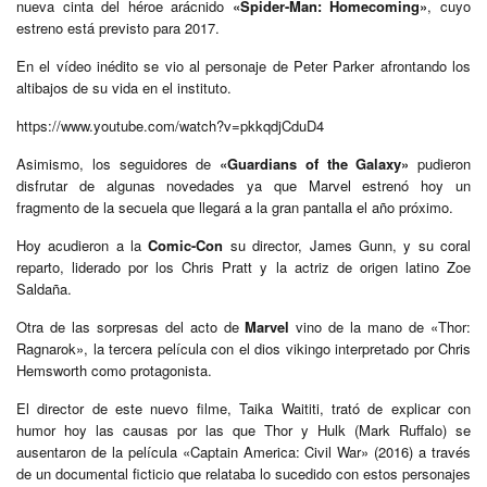
nueva cinta del héroe arácnido
«Spider-Man: Homecoming»
, cuyo
estreno está previsto para 2017.
En el vídeo inédito se vio al personaje de Peter Parker afrontando los
altibajos de su vida en el instituto.
https://www.youtube.com/watch?v=pkkqdjCduD4
Asimismo, los seguidores de
«Guardians of the Galaxy»
pudieron
disfrutar de algunas novedades ya que Marvel estrenó hoy un
fragmento de la secuela que llegará a la gran pantalla el año próximo.
Hoy acudieron a la
Comic-Con
su director, James Gunn, y su coral
reparto, liderado por los Chris Pratt y la actriz de origen latino Zoe
Saldaña.
Otra de las sorpresas del acto de
Marvel
vino de la mano de «Thor:
Ragnarok», la tercera película con el dios vikingo interpretado por Chris
Hemsworth como protagonista.
El director de este nuevo filme, Taika Waititi, trató de explicar con
humor hoy las causas por las que Thor y Hulk (Mark Ruffalo) se
ausentaron de la película «Captain America: Civil War» (2016) a través
de un documental ficticio que relataba lo sucedido con estos personajes