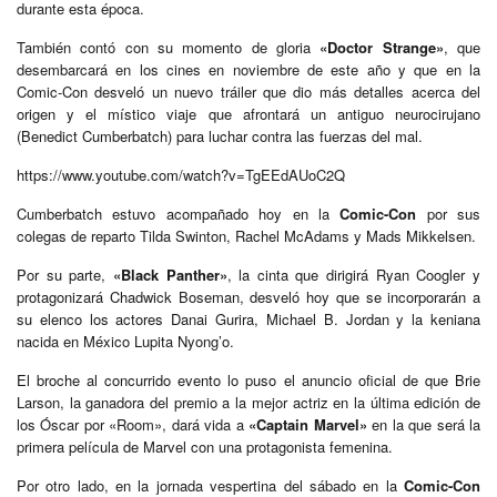
durante esta época.
También contó con su momento de gloria
«Doctor Strange»
, que
desembarcará en los cines en noviembre de este año y que en la
Comic-Con desveló un nuevo tráiler que dio más detalles acerca del
origen y el místico viaje que afrontará un antiguo neurocirujano
(Benedict Cumberbatch) para luchar contra las fuerzas del mal.
https://www.youtube.com/watch?v=TgEEdAUoC2Q
Cumberbatch estuvo acompañado hoy en la
Comic-Con
por sus
colegas de reparto Tilda Swinton, Rachel McAdams y Mads Mikkelsen.
Por su parte,
«Black Panther»
, la cinta que dirigirá Ryan Coogler y
protagonizará Chadwick Boseman, desveló hoy que se incorporarán a
su elenco los actores Danai Gurira, Michael B. Jordan y la keniana
nacida en México Lupita Nyong’o.
El broche al concurrido evento lo puso el anuncio oficial de que Brie
Larson, la ganadora del premio a la mejor actriz en la última edición de
los Óscar por «Room», dará vida a
«Captain Marvel»
en la que será la
primera película de Marvel con una protagonista femenina.
Por otro lado, en la jornada vespertina del sábado en la
Comic-Con