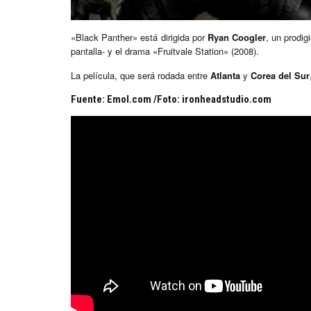
«Black Panther» está dirigida por
Ryan Coogler
, un prodi
pantalla- y el drama «Fruitvale Station» (2008).
La película, que será rodada entre
Atlanta
y
Corea del Sur
Fuente: Emol.com /Foto: ironheadstudio.com