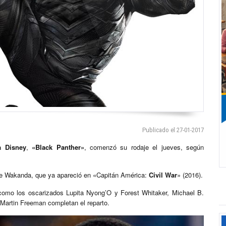
Publicado el 27-01-2017
a Disney
,
«Black Panther»
, comenzó su rodaje el jueves, según
 de Wakanda, que ya apareció en «Capitán América:
Civil War
» (2016).
como los oscarizados Lupita Nyong’O y Forest Whitaker, Michael B.
 Martin Freeman completan el reparto.