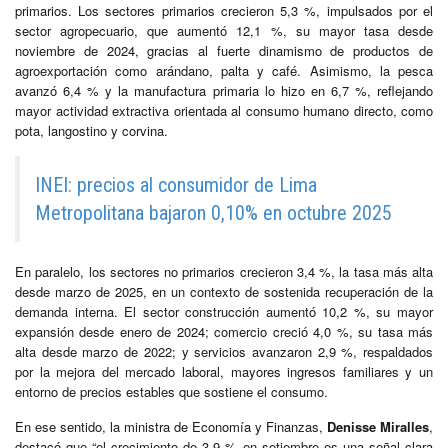
primarios. Los sectores primarios crecieron 5,3 %, impulsados por el
sector agropecuario, que aumentó 12,1 %, su mayor tasa desde
noviembre de 2024, gracias al fuerte dinamismo de productos de
agroexportación como arándano, palta y café. Asimismo, la pesca
avanzó 6,4 % y la manufactura primaria lo hizo en 6,7 %, reflejando
mayor actividad extractiva orientada al consumo humano directo, como
pota, langostino y corvina.
INEI: precios al consumidor de Lima
Metropolitana bajaron 0,10% en octubre 2025
En paralelo, los sectores no primarios crecieron 3,4 %, la tasa más alta
desde marzo de 2025, en un contexto de sostenida recuperación de la
demanda interna. El sector construcción aumentó 10,2 %, su mayor
expansión desde enero de 2024; comercio creció 4,0 %, su tasa más
alta desde marzo de 2022; y servicios avanzaron 2,9 %, respaldados
por la mejora del mercado laboral, mayores ingresos familiares y un
entorno de precios estables que sostiene el consumo.
En ese sentido, la ministra de Economía y Finanzas,
Denisse Miralles
,
destacó que “el crecimiento de 3,9 % en setiembre es una señal clara