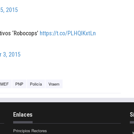
25, 2015
ctivos ‘Robocops’
https://t.co/PLHQlKxtLn
 3, 2015
MEF
PNP
Policía
Vraem
Enlaces
S
Principios Rectores