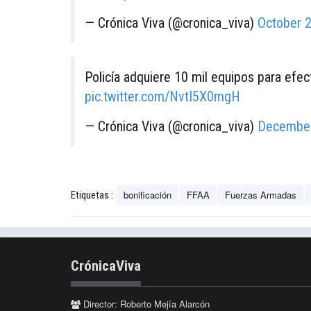
— Crónica Viva (@cronica_viva)
October 
Policía adquiere 10 mil equipos para efe
pic.twitter.com/NvtI5X0mgH
— Crónica Viva (@cronica_viva)
December
bonificación
FFAA
Fuerzas Armadas
Etiquetas :
CrónicaViva
Director: Roberto Mejía Alarcón