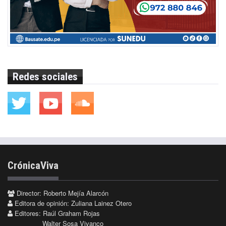
Redes sociales
CrónicaViva
Director: Roberto Mejía Alarcón
Editora de opinión: Zuliana Lainez Otero
Editores: Raúl Graham Rojas
Walter Sosa Vivanco