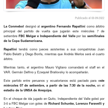
Publicado el 03-09-2022
La Conmebol
designó al
argentino Fernando Rapallini
como árbitro
principal del partido de vuelta que jugarán este miércoles 7 de
setiembre
FBC Melgar e Independiente del Valle
por las
semifinales
de la Copa Sudamericana.
Rapallini
tendrá como jueces asistentes a sus compatriotas Juan
Pablo Belatti y Diego Bonfa, mientras que Andrés Merlos será el cuarto
árbitro.
Mientras tanto, el argentino Mauro Vigliano comandará el staff en el
VAR. Germán Delfino y Ezequiel Brailovsky lo acompañarán.
Este partido entre peruanos y ecuatorianos está pactado para e
ste
miércoles 07 de setiembre, a partir de las 7:30 de la noche,
en el
estadio de la UNSA de Arequipa.
En el choque de ida jugado en Quito, Independiente del Valle goleó por
3-0 a FBC Melgar con goles de
Richard Schunke, Lorenzo Faravelli y