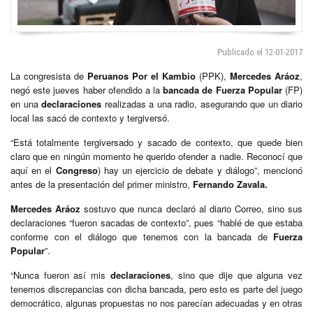
Publicado el 12-01-2017
La congresista de
Peruanos Por el Kambio
(PPK),
Mercedes Aráoz
,
negó este jueves haber ofendido a la
bancada de Fuerza Popular
(FP)
en una
declaraciones
realizadas a una radio, asegurando que un diario
local las sacó de contexto y tergiversó.
“Está totalmente tergiversado y sacado de contexto, que quede bien
claro que en ningún momento he querido ofender a nadie. Reconocí que
aquí en el
Congreso
) hay un ejercicio de debate y diálogo”, mencionó
antes de la presentación del primer ministro,
Fernando Zavala.
Mercedes Aráoz
sostuvo que nunca declaró al diario Correo, sino sus
declaraciones “fueron sacadas de contexto”, pues “hablé de que estaba
conforme con el diálogo que tenemos con la bancada de
Fuerza
Popular
”.
“Nunca fueron así mis
declaraciones
, sino que dije que alguna vez
tenemos discrepancias con dicha bancada, pero esto es parte del juego
democrático, algunas propuestas no nos parecían adecuadas y en otras