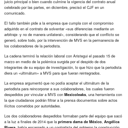
juicio principal o bien cuando culmine la vigencia del contrato anual
celebrado por las partes, en diciembre, precisó el CJF en un
comunicado.
El fallo también pide a la empresa que cumpla con el compromiso
adquirido en el contrato de solventar «sus diferencias mediante un
arbitraje -y no de manera unilateral», considerando que el conflicto se
generó, sobre todo, por la intervención de MVS en la permanencia de
los colaboradores de la periodista.
La cadena terminó la relación laboral con Aristegui el pasado 15 de
marzo en medio de la polémica surgida por el despido de dos
integrantes de su equipo de investigación, lo que hizo que la periodista
diera un «ultimátum» a MVS para que fueran reintegrados.
La empresa argumentó que no podía aceptar el ultimátum de la
periodista para reincorporar a sus colaboradores, los cuales fueron
despedidos por vincular a MVS con
Mexicoleaks
, una herramienta con
la que ciudadanos podrán filtrar a la prensa documentos sobre actos
ilícitos cometidos por autoridades.
Los dos colaboradores despedidos formaban parte del equipo que sacó
a la luz a finales de 2014 que la
primera dama
de
México
,
Angélica
Rivera
, había encargado a un contratista del gobierno la construcción