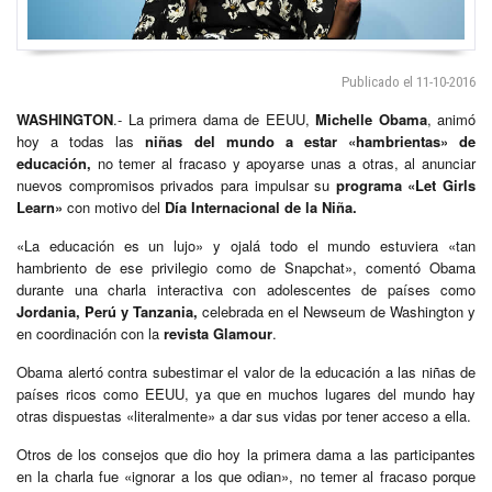
Publicado el 11-10-2016
WASHINGTON
.- La primera dama de EEUU,
Michelle Obama
, animó
hoy a todas las
niñas del mundo a estar «hambrientas» de
educación,
no temer al fracaso y apoyarse unas a otras, al anunciar
nuevos compromisos privados para impulsar su
programa «Let Girls
Learn»
con motivo del
Día Internacional de la Niña.
«La educación es un lujo» y ojalá todo el mundo estuviera «tan
hambriento de ese privilegio como de Snapchat», comentó Obama
durante una charla interactiva con adolescentes de países como
Jordania, Perú y Tanzania,
celebrada en el Newseum de Washington y
en coordinación con la
revista Glamour
.
Obama alertó contra subestimar el valor de la educación a las niñas de
países ricos como EEUU, ya que en muchos lugares del mundo hay
otras dispuestas «literalmente» a dar sus vidas por tener acceso a ella.
Otros de los consejos que dio hoy la primera dama a las participantes
en la charla fue «ignorar a los que odian», no temer al fracaso porque