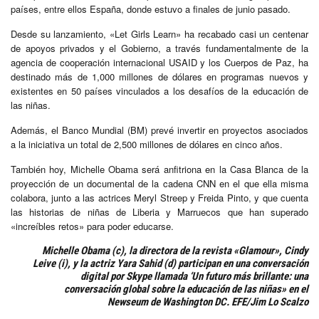
países, entre ellos España, donde estuvo a finales de junio pasado.
Desde su lanzamiento, «Let Girls Learn» ha recabado casi un centenar
de apoyos privados y el Gobierno, a través fundamentalmente de la
agencia de cooperación internacional USAID y los Cuerpos de Paz, ha
destinado más de 1,000 millones de dólares en programas nuevos y
existentes en 50 países vinculados a los desafíos de la educación de
las niñas.
Además, el Banco Mundial (BM) prevé invertir en proyectos asociados
a la iniciativa un total de 2,500 millones de dólares en cinco años.
También hoy, Michelle Obama será anfitriona en la Casa Blanca de la
proyección de un documental de la cadena CNN en el que ella misma
colabora, junto a las actrices Meryl Streep y Freida Pinto, y que cuenta
las historias de niñas de Liberia y Marruecos que han superado
«increíbles retos» para poder educarse.
Michelle Obama (c), la directora de la revista «Glamour», Cindy
Leive (i), y la actriz Yara Sahid (d) participan en una conversación
digital por Skype llamada ‘Un futuro más brillante: una
conversación global sobre la educación de las niñas» en el
Newseum de Washington DC. EFE/Jim Lo Scalzo