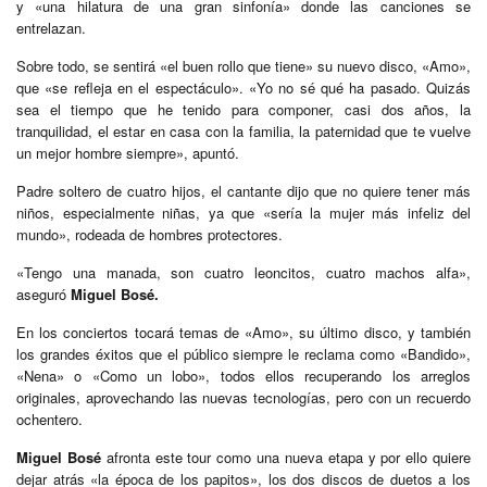
y «una hilatura de una gran sinfonía» donde las canciones se
entrelazan.
Sobre todo, se sentirá «el buen rollo que tiene» su nuevo disco, «Amo»,
que «se refleja en el espectáculo». «Yo no sé qué ha pasado. Quizás
sea el tiempo que he tenido para componer, casi dos años, la
tranquilidad, el estar en casa con la familia, la paternidad que te vuelve
un mejor hombre siempre», apuntó.
Padre soltero de cuatro hijos, el cantante dijo que no quiere tener más
niños, especialmente niñas, ya que «sería la mujer más infeliz del
mundo», rodeada de hombres protectores.
«Tengo una manada, son cuatro leoncitos, cuatro machos alfa»,
aseguró
Miguel Bosé.
En los conciertos tocará temas de «Amo», su último disco, y también
los grandes éxitos que el público siempre le reclama como «Bandido»,
«Nena» o «Como un lobo», todos ellos recuperando los arreglos
originales, aprovechando las nuevas tecnologías, pero con un recuerdo
ochentero.
Miguel Bosé
afronta este tour como una nueva etapa y por ello quiere
dejar atrás «la época de los papitos», los dos discos de duetos a los