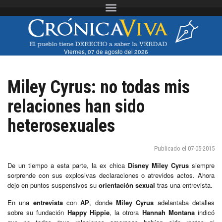
Toggle navigation
Viernes, 07 de agosto del 2026
Miley Cyrus: no todas mis
relaciones han sido
heterosexuales
Publicado el 07-05-2015
De un tiempo a esta parte, la ex chica
Disney
Miley Cyrus
siempre
sorprende con sus explosivas declaraciones o atrevidos actos. Ahora
dejo en puntos suspensivos su
orientación sexual
tras una entrevista.
En una
entrevista
con
AP
, donde
Miley Cyrus
adelantaba detalles
sobre su fundación
Happy Hippie
, la otrora
Hannah Montana
indicó