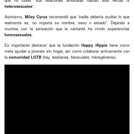
que no todas “sus relaciones amorosas habían sido rectas ni
heterosexuales
”.
Asimismo,
Miley Cyrus
recomendó que “nadie debería ocultar lo que
realmente es, no importa su nombre, sexo o estado”. Dejando a
muchos con la sensación que la cantante ha vivido experiencias
homosexuales
.
Es importante destacar que la fundación
Happy Hippie
tiene como
meta ayudar a jóvenes sin hogar, así como colaborar activamente con
la
comunidad LGTB
(hay, lesbianas, bisexuales, transgéneros).