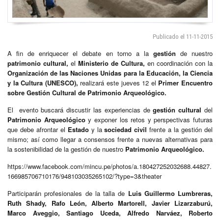
Publicado el 11-11-2015
A fin de enriquecer el debate en torno a la
gestión
de nuestro
patrimonio cultural,
el
Ministerio de Cultura,
en coordinación con la
Organización de las Naciones Unidas para la Educación, la Ciencia
y la Cultura (UNESCO),
realizará este jueves 12 el
Primer Encuentro
sobre Gestión Cultural de Patrimonio Arqueológico.
El evento buscará discustir las experiencias de
gestión cultural
del
Patrimonio Arqueológico
y exponer los retos y perspectivas futuras
que debe afrontar el
Estado
y la
sociedad civil
frente a la gestión del
mismo; así como llegar a consensos frente a nuevas alternativas para
la sostenibilidad de la gestión de nuestro
Patrimonio Arqueológico.
https://www.facebook.com/mincu.pe/photos/a.180427252032688.44827.
166985706710176/948103035265102/?type=3&theater
Participarán profesionales de la talla de
Luis Guillermo Lumbreras,
Ruth Shady, Rafo León, Alberto Martorell, Javier Lizarzaburú,
Marco Aveggio, Santiago Uceda, Alfredo Narváez, Roberto