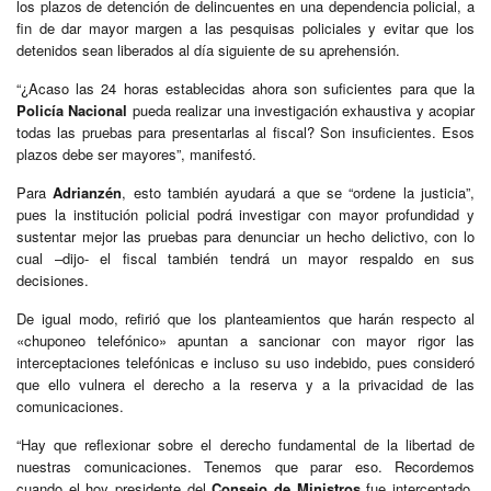
los plazos de detención de delincuentes en una dependencia policial, a
fin de dar mayor margen a las pesquisas policiales y evitar que los
detenidos sean liberados al día siguiente de su aprehensión.
“¿Acaso las 24 horas establecidas ahora son suficientes para que la
Policía Nacional
pueda realizar una investigación exhaustiva y acopiar
todas las pruebas para presentarlas al fiscal? Son insuficientes. Esos
plazos debe ser mayores”, manifestó.
Para
Adrianzén
, esto también ayudará a que se “ordene la justicia”,
pues la institución policial podrá investigar con mayor profundidad y
sustentar mejor las pruebas para denunciar un hecho delictivo, con lo
cual –dijo- el fiscal también tendrá un mayor respaldo en sus
decisiones.
De igual modo, refirió que los planteamientos que harán respecto al
«chuponeo telefónico» apuntan a sancionar con mayor rigor las
interceptaciones telefónicas e incluso su uso indebido, pues consideró
que ello vulnera el derecho a la reserva y a la privacidad de las
comunicaciones.
“Hay que reflexionar sobre el derecho fundamental de la libertad de
nuestras comunicaciones. Tenemos que parar eso. Recordemos
cuando el hoy presidente del
Consejo de Ministros
fue interceptado.