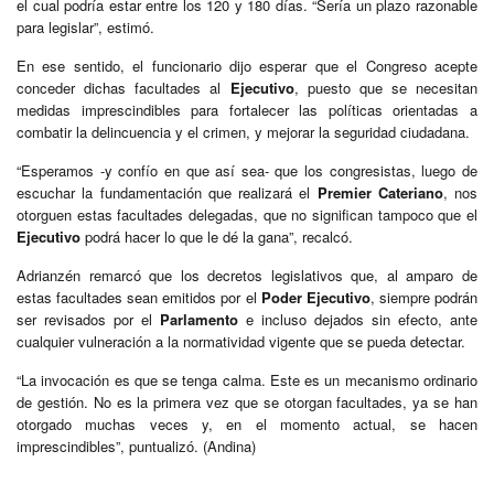
el cual podría estar entre los 120 y 180 días. “Sería un plazo razonable
para legislar”, estimó.
En ese sentido, el funcionario dijo esperar que el Congreso acepte
conceder dichas facultades al
Ejecutivo
, puesto que se necesitan
medidas imprescindibles para fortalecer las políticas orientadas a
combatir la delincuencia y el crimen, y mejorar la seguridad ciudadana.
“Esperamos -y confío en que así sea- que los congresistas, luego de
escuchar la fundamentación que realizará el
Premier Cateriano
, nos
otorguen estas facultades delegadas, que no significan tampoco que el
Ejecutivo
podrá hacer lo que le dé la gana”, recalcó.
Adrianzén remarcó que los decretos legislativos que, al amparo de
estas facultades sean emitidos por el
Poder Ejecutivo
, siempre podrán
ser revisados por el
Parlamento
e incluso dejados sin efecto, ante
cualquier vulneración a la normatividad vigente que se pueda detectar.
“La invocación es que se tenga calma. Este es un mecanismo ordinario
de gestión. No es la primera vez que se otorgan facultades, ya se han
otorgado muchas veces y, en el momento actual, se hacen
imprescindibles”, puntualizó. (Andina)