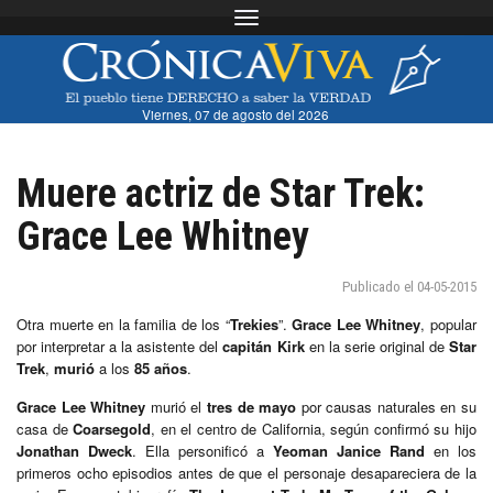
Toggle navigation
Viernes, 07 de agosto del 2026
Muere actriz de Star Trek:
Grace Lee Whitney
Publicado el 04-05-2015
Otra muerte en la familia de los “
Trekies
”.
Grace Lee Whitney
, popular
por interpretar a la asistente del
capitán Kirk
en la serie original de
Star
Trek
,
murió
a los
85 años
.
Grace Lee Whitney
murió el
tres de mayo
por causas naturales en su
casa de
Coarsegold
, en el centro de California, según confirmó su hijo
Jonathan Dweck
. Ella personificó a
Yeoman Janice Rand
en los
primeros ocho episodios antes de que el personaje desapareciera de la