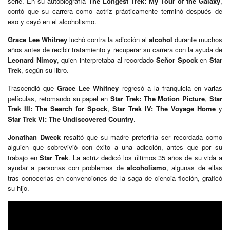
serie. En su autobiografía
The Longest Trek: My Tour of the Galaxy
,
contó que su carrera como actriz prácticamente terminó después de
eso y cayó en el alcoholismo.
Grace Lee Whitney
luchó contra la adicción al
alcohol
durante muchos
años antes de recibir tratamiento y recuperar su carrera con la ayuda de
Leonard Nimoy
, quien interpretaba al recordado
Señor Spock
en
Star
Trek
, según su libro.
Trascendió que
Grace Lee Whitney
regresó a la franquicia en varias
películas, retomando su papel en
Star Trek: The Motion Picture
,
Star
Trek III: The Search for Spock
,
Star Trek IV: The Voyage Home
y
Star Trek VI: The Undiscovered Country
.
Jonathan Dweck
resaltó que su madre preferiría ser recordada como
alguien que sobrevivió con éxito a una adicción, antes que por su
trabajo en
Star Trek
. La actriz dedicó los últimos 35 años de su vida a
ayudar a personas con problemas de
alcoholismo
, algunas de ellas
tras conocerlas en convenciones de la saga de ciencia ficción, graficó
su hijo.