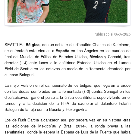
Publicado el 06-07-2026
SEATTLE.-
Bélgica,
con un doblete del discutido Charles de Ketelaere,
se enfrentará este viernes a
España
en Los Ángeles en los cuartos de
final del Mundial de Fútbol de Estados Unidos,
México
y Canadá, tras
derrotar (1-4) este lunes a la anfitriona Estados Unidos en el Lumen
Field de Seattle en los octavos en medio de la ‘tormenta’ desatada por
el ‘caso Balogun’.
La mejor versión en el campeonato de los belgas, que llegaron al cruce
con las dudas sembradas en la remontada (3-2) contra Senegal en los
dieciseisavos, ganó el pulso a la única coanfitriona superviviente en el
torneo, y a la decisión de la FIFA de exonerar al delantero Folarin
Balogun de la roja contra Bosnia y Hezergovina.
Los de Rudi Garcia alcanzaron así, por tercera vez en su historia -tras
las ediciones de México’86 y Brasil 2014-, la ronda previa a las
semifinales, donde le espera la España de Luis de la Fuente que había