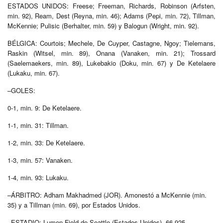
ESTADOS UNIDOS: Freese; Freeman, Richards, Robinson (Arfsten,
min. 92), Ream, Dest (Reyna, min. 46); Adams (Pepi, min. 72), Tillman,
McKennie; Pulisic (Berhalter, min. 59) y Balogun (Wright, min. 92).
BÉLGICA: Courtois; Mechele, De Cuyper, Castagne, Ngoy; Tielemans,
Raskin (Witsel, min. 89), Onana (Vanaken, min. 21); Trossard
(Saelemaekers, min. 89), Lukebakio (Doku, min. 67) y De Ketelaere
(Lukaku, min. 67).
–GOLES:
0-1, min. 9: De Ketelaere.
1-1, min. 31: Tillman.
1-2, min. 33: De Ketelaere.
1-3, min. 57: Vanaken.
1-4, min. 93: Lukaku.
–ÁRBITRO: Adham Makhadmed (JOR). Amonestó a McKennie (min.
35) y a Tillman (min. 69), por Estados Unidos.
–ESTADIO: Lumen Field de Seattle (Estados Unidos). 66.925