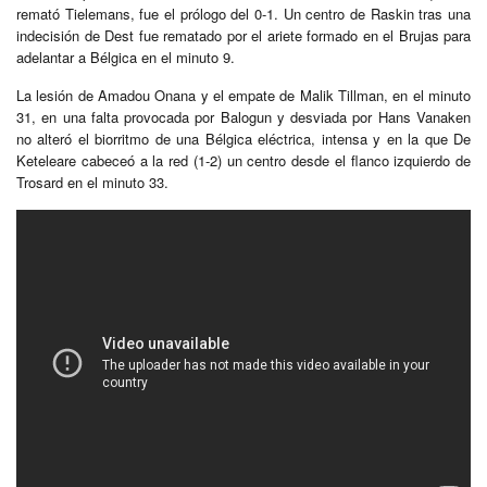
remató Tielemans, fue el prólogo del 0-1. Un centro de Raskin tras una
indecisión de Dest fue rematado por el ariete formado en el Brujas para
adelantar a Bélgica en el minuto 9.
La lesión de Amadou Onana y el empate de Malik Tillman, en el minuto
31, en una falta provocada por Balogun y desviada por Hans Vanaken
no alteró el biorritmo de una Bélgica eléctrica, intensa y en la que De
Keteleare cabeceó a la red (1-2) un centro desde el flanco izquierdo de
Trosard en el minuto 33.