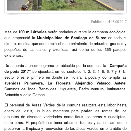
Publicado el 15-05-2017
Más de
100 mil árboles
serán podados durante la campaña ecológica,
que emprendió la
Municipalidad de Santiago de Surco
en todo el
distrito. medida que contempla el mantenimiento de arbustos grandes y
pequeños de las calles y avenidas, así como de los 365 parques
existentes.
De acuerdo a un cronograma establecido por la comuna, la
“Campaña
de poda 2017”
se ejecutará en los sectores 1, 2, 3, 4, 5, 6, 7 y 8. El
sector 5 es el primero en donde se iniciará la poda y contempla las
avenidas Primavera, La Floresta,
Alejandro Velasco Astete,
Caminos del Inca, Benavides, Higuereta, Pedro Venturo, Intihuatana,
Aviación y calle Gerona.
El personal de Áreas Verdes de la comuna realizará esta labor hasta
enero del 2018, un buen momento para
podar
las ramas de los
arbustos de diversas variedades como ficus, palmeras y eucaliptos,
entre otros. El propósito es tener arbustos fuertes y sanos, así como
preservar la limpieza y renovación de las áreas verdes en el ámbito de