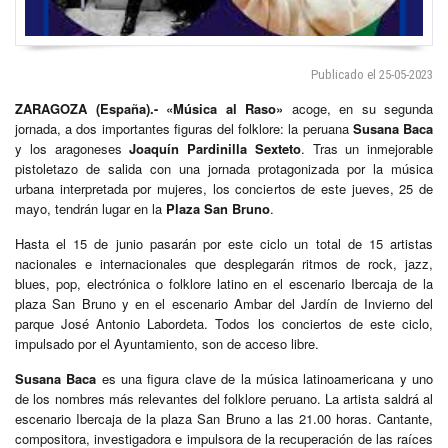
Publicado el 25-05-2023
ZARAGOZA (España).-
«Música al Raso»
acoge, en su segunda
jornada, a dos importantes figuras del folklore: la peruana
Susana Baca
y los aragoneses
Joaquín Pardinilla Sexteto
. Tras un inmejorable
pistoletazo de salida con una jornada protagonizada por la música
urbana interpretada por mujeres, los conciertos de este jueves, 25 de
mayo, tendrán lugar en la
Plaza San Bruno
.
Hasta el 15 de junio pasarán por este ciclo un total de 15 artistas
nacionales e internacionales que desplegarán ritmos de rock, jazz,
blues, pop, electrónica o folklore latino en el escenario Ibercaja de la
plaza San Bruno y en el escenario Ambar del Jardín de Invierno del
parque José Antonio Labordeta. Todos los conciertos de este ciclo,
impulsado por el Ayuntamiento, son de acceso libre.
Susana Baca
es una figura clave de la música latinoamericana y uno
de los nombres más relevantes del folklore peruano. La artista saldrá al
escenario Ibercaja de la plaza San Bruno a las 21.00 horas. Cantante,
compositora, investigadora e impulsora de la recuperación de las raíces