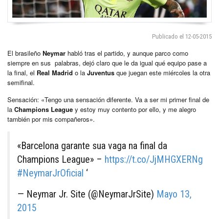
Publicado el 12-05-2015
El brasileño
Neymar
habló tras el partido, y aunque parco como
siempre en sus palabras, dejó claro que le da igual qué equipo pase a
la final, el
Real Madrid
o la
Juventus
que juegan este miércoles la otra
semifinal.
Sensación: «Tengo una sensación diferente. Va a ser mi primer final de
la
Champions League
y estoy muy contento por ello, y me alegro
también por mis compañeros».
«Barcelona garante sua vaga na final da
Champions League» –
https://t.co/JjMHGXERNg
#NeymarJrOficial
‘
— Neymar Jr. Site (@NeymarJrSite)
Mayo 13,
2015