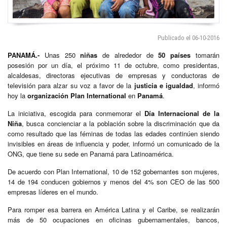
Publicado el 06-10-2016
PANAMÁ.-
Unas 250
niñas
de alrededor de
50 países
tomarán
posesión por un día, el próximo 11 de octubre, como presidentas,
alcaldesas, directoras ejecutivas de empresas y conductoras de
televisión para alzar su voz a favor de la
justicia e igualdad
, informó
hoy la
organización Plan International
en
Panamá
.
La iniciativa, escogida para conmemorar el
Día Internacional de la
Niña
, busca concienciar a la población sobre la discriminación que da
como resultado que las féminas de todas las edades continúen siendo
invisibles en áreas de influencia y poder, informó un comunicado de la
ONG, que tiene su sede en Panamá para Latinoamérica.
De acuerdo con Plan International, 10 de 152 gobernantes son mujeres,
14 de 194 conducen gobiernos y menos del 4% son CEO de las 500
empresas líderes en el mundo.
Para romper esa barrera en América Latina y el Caribe, se realizarán
más de 50 ocupaciones en oficinas gubernamentales, bancos,