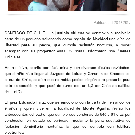
Publicado el 23-12-2017
SANTIAGO DE CHILE.- La
justicia chilena
se conmovió al recibir la
carta de un pequeño solicitando como
regalo de Navidad
tres días de
libertad para su padre
, que cumple reclusión nocturna, y poder
acampar con su progenitor esas 72 horas, informaron hoy fuentes
judiciales.
En la misiva, escrita con lápiz mina y con diversos dibujos navideños,
que el niño hizo llegar al Juzgado de Letras y Garantía de Cabrero, en
el sur de Chile, explica que no había pedido ningún otro presente para
esta celebración y que pasó de curso con un 6,3 (en Chile se califica
del 1 al 7)
El
juez Eduardo Fritz
, que se emocionó con la carta de Fernando, de
9 años y quien vive en la localidad de
Monte Águila
, revisó los
antecedentes del padre, que cumple dos condenas de 540 y 61 días por
conducción en estado de ebriedad, mediante la pena sustitutiva de
reclusión domiciliaria nocturna, la que se controla con tobillera
electrónica.