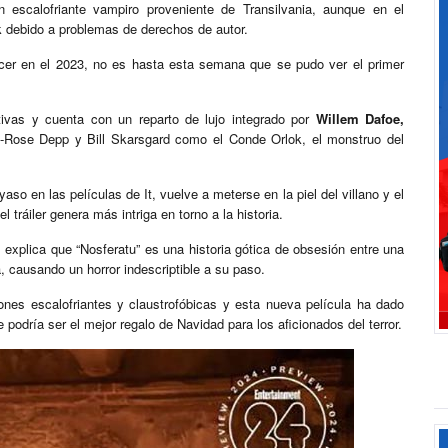
scalofriante vampiro proveniente de Transilvania, aunque en el
k debido a problemas de derechos de autor.
cer en el 2023, no es hasta esta semana que se pudo ver el primer
vas y cuenta con un reparto de lujo integrado por
Willem Dafoe,
y-Rose Depp y Bill Skarsgard como el Conde Orlok, el monstruo del
so en las películas de It, vuelve a meterse en la piel del villano y el
ráiler genera más intriga en torno a la historia.
, explica que “Nosferatu” es una historia gótica de obsesión entre una
, causando un horror indescriptible a su paso.
nes escalofriantes y claustrofóbicas y esta nueva película ha dado
podría ser el mejor regalo de Navidad para los aficionados del terror.