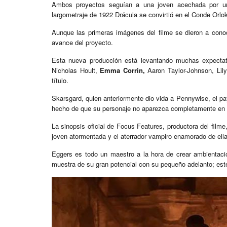
Ambos proyectos seguían a una joven acechada por un e
largometraje de 1922 Drácula se convirtió en el Conde Orlo
Aunque las primeras imágenes del filme se dieron a cono
avance del proyecto.
Esta nueva producción está levantando muchas expectati
Nicholas Hoult,
Emma Corrin,
Aaron Taylor-Johnson, Lil
título.
Skarsgard, quien anteriormente dio vida a Pennywise, el paya
hecho de que su personaje no aparezca completamente en el t
La sinopsis oficial de Focus Features, productora del filme
joven atormentada y el aterrador vampiro enamorado de ella
Eggers es todo un maestro a la hora de crear ambientacio
muestra de su gran potencial con su pequeño adelanto; este 