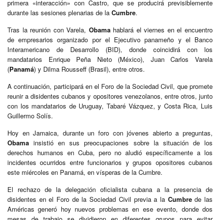
primera «interacción» con Castro, que se producirá previsiblemente
durante las sesiones plenarias de la
Cumbre
.
Tras la reunión con Varela,
Obama
hablará el viernes en el encuentro
de empresarios organizado por el Ejecutivo panameño y el Banco
Interamericano de Desarrollo (BID), donde coincidirá con los
mandatarios Enrique Peña Nieto (México), Juan Carlos Varela
(
Panamá
) y Dilma Rousseff (Brasil), entre otros.
A continuación, participará en el Foro de la Sociedad Civil, que promete
reunir a disidentes cubanos y opositores venezolanos, entre otros, junto
con los mandatarios de Uruguay, Tabaré Vázquez, y Costa Rica, Luis
Guillermo Solís.
Hoy en Jamaica, durante un foro con jóvenes abierto a preguntas,
Obama
insistió en sus preocupaciones sobre la situación de los
derechos humanos en Cuba, pero no aludió específicamente a los
incidentes ocurridos entre funcionarios y grupos opositores cubanos
este miércoles en Panamá, en vísperas de la Cumbre.
El rechazo de la delegación oficialista cubana a la presencia de
disidentes en el Foro de la Sociedad Civil previa a la
Cumbre
de las
Américas generó hoy nuevos problemas en ese evento, donde dos
mesas de trabajo se dividieron en diferentes grupos para evitar