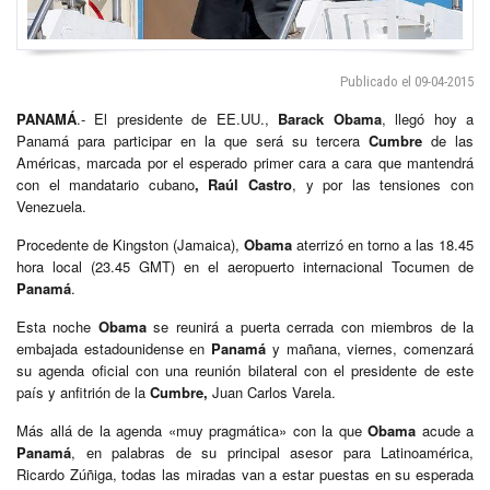
Publicado el 09-04-2015
PANAMÁ
.- El presidente de EE.UU.,
Barack Obama
, llegó hoy a
Panamá para participar en la que será su tercera
Cumbre
de las
Américas, marcada por el esperado primer cara a cara que mantendrá
con el mandatario cubano
, Raúl Castro
, y por las tensiones con
Venezuela.
Procedente de Kingston (Jamaica),
Obama
aterrizó en torno a las 18.45
hora local (23.45 GMT) en el aeropuerto internacional Tocumen de
Panamá
.
Esta noche
Obama
se reunirá a puerta cerrada con miembros de la
embajada estadounidense en
Panamá
y mañana, viernes, comenzará
su agenda oficial con una reunión bilateral con el presidente de este
país y anfitrión de la
Cumbre,
Juan Carlos Varela.
Más allá de la agenda «muy pragmática» con la que
Obama
acude a
Panamá
, en palabras de su principal asesor para Latinoamérica,
Ricardo Zúñiga, todas las miradas van a estar puestas en su esperada