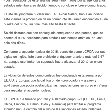
«Los resultados de este análisis serán informados por la agencia a los
estados miembro a su debido tiempo», concluye el breve comunicado.
El jefe del programa nuclear iraní, Alí Akbar Salehí, había anunciado
este viernes la producción de un primer lote de uranio enriquecido a una
pureza del 60 %, su nivel más alto hasta la fecha.
Salehí destacó que han conseguido enriquecer a esa pureza, que se
acerca al 90 % necesario para producir una bomba atómica, en «tan
solo dos días».
Conforme al acuerdo nuclear de 2015, conocido como JCPOA por sus
siglas en inglés, Irán tiene prohibido enriquecer uranio a más del 3,67
%, aunque ese límite fue superado hasta alcanzar el 20 % en enero
pasado.
La violación de estos compromisos fue condenada esta semana por
EE.UU. y Europa, que la calificaron de «provocadora y grave» y
advirtieron que podía obstaculizar las negociaciones en curso en Viena
para rescatar el acuerdo nuclear.
El JCPOA fue firmado por Irán y el llamado grupo 5+1 (EE.UU., Rusia,
China, Francia, el Reino Unido y Alemania) para limitar el programa
atómico iraní a cambio del alivio de las sanciones estadounidenses,