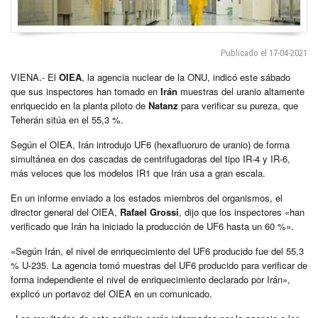
Publicado el 17-04-2021
VIENA.- El
OIEA
, la agencia nuclear de la ONU, indicó este sábado
que sus inspectores han tomado en
Irán
muestras del uranio altamente
enriquecido en la planta piloto de
Natanz
para verificar su pureza, que
Teherán sitúa en el 55,3 %.
Según el OIEA, Irán introdujo UF6 (hexafluoruro de uranio) de forma
simultánea en dos cascadas de centrifugadoras del tipo IR-4 y IR-6,
más veloces que los modelos IR1 que Irán usa a gran escala.
En un informe enviado a los estados miembros del organismos, el
director general del OIEA,
Rafael Grossi
, dijo que los inspectores «han
verificado que Irán ha iniciado la producción de UF6 hasta un 60 %».
«Según Irán, el nivel de enriquecimiento del UF6 producido fue del 55,3
% U-235. La agencia tomó muestras del UF6 producido para verificar de
forma independiente el nivel de enriquecimiento declarado por Irán»,
explicó un portavoz del OIEA en un comunicado.