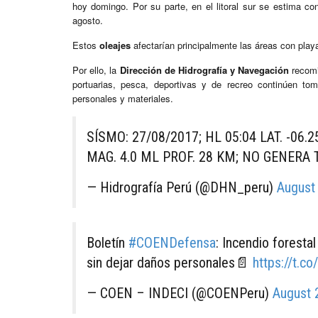
hoy domingo. Por su parte, en el litoral sur se estima c
agosto.
Estos
oleajes
afectarían principalmente las áreas con play
Por ello, la
Dirección de Hidrografía y Navegación
recomi
portuarias, pesca, deportivas y de recreo continúen t
personales y materiales.
SÍSMO: 27/08/2017; HL 05:04 LAT. -06.
MAG. 4.0 ML PROF. 28 KM; NO GENERA
— Hidrografía Perú (@DHN_peru)
August
Boletín
#COENDefensa
: Incendio foresta
sin dejar daños personales📄
https://t.c
— COEN – INDECI (@COENPeru)
August 