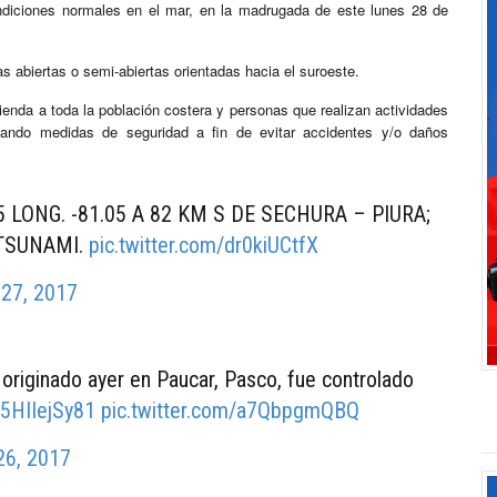
ondiciones normales en el mar, en la madrugada de este lunes 28 de
as abiertas o semi-abiertas orientadas hacia el suroeste.
enda a toda la población costera y personas que realizan actividades
omando medidas de seguridad a fin de evitar accidentes y/o daños
25 LONG. -81.05 A 82 KM S DE SECHURA – PIURA;
 TSUNAMI.
pic.twitter.com/dr0kiUCtfX
 27, 2017
l originado ayer en Paucar, Pasco, fue controlado
o/5HIIejSy81
pic.twitter.com/a7QbpgmQBQ
26, 2017