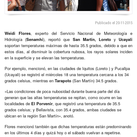
Publicado el 20-11-2015
Weidi Flores
, experto del Servicio Nacional de Meteorología e
Hidrología (
Senamhi
), reportó que
San Martín, Loreto
y
Ucayali
soportan temperaturas máximas de hasta 35.5 grados, debido a que en
estos días, al disminuir la cobertura nubosa, los rayos solares inciden
en la superficie y se elevan las temperaturas.
Por ejemplo, mencionó, en las ciudades de Iquitos (Loreto ) y Pucallpa
(Ucayali) se registró el miércoles 18 una temperatura cercana a los 34
grados celsius, mientras en
Tarapoto
(San Martín) 34.5 grados.
«Las condiciones de poca nubosidad durante buena parte del día
generan que las altas temperaturas se repitan, como ocurre en las
localidades de
El Porvenir
, que registró una temperatura de 35.5
grados celsius; y Bellavista, con 35.4 grados, ambas ciudades se
ubican en la región San Martín», anotó.
Flores mencionó también que dichas temperaturas están predominando
en los últimos 4 días y quizá hoy o el sábado vuelvan a repetirse.