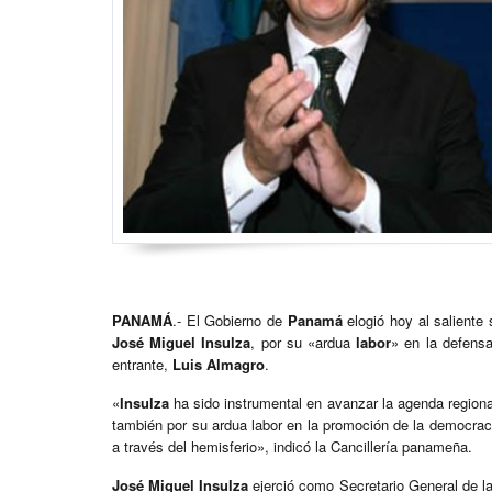
PANAMÁ
.- El Gobierno de
Panamá
elogió hoy al saliente
José Miguel Insulza
, por su «ardua
labor
» en la defens
entrante,
Luis Almagro
.
«
Insulza
ha sido instrumental en avanzar la agenda regiona
también por su ardua labor en la promoción de la democraci
a través del hemisferio», indicó la Cancillería panameña.
José Miguel Insulza
ejerció como Secretario General de l