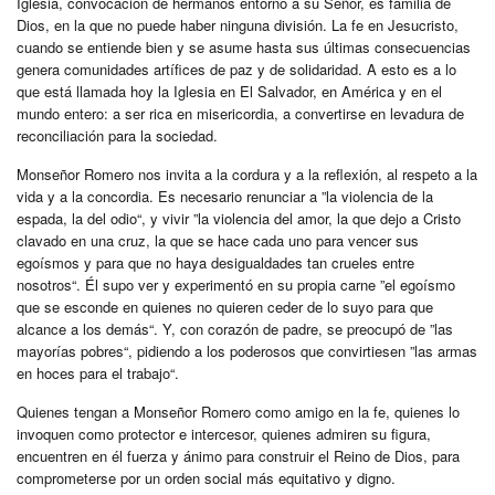
Iglesia, convocación de hermanos entorno a su Señor, es familia de
Dios, en la que no puede haber ninguna división. La fe en Jesucristo,
cuando se entiende bien y se asume hasta sus últimas consecuencias
genera comunidades artífices de paz y de solidaridad. A esto es a lo
que está llamada hoy la Iglesia en El Salvador, en América y en el
mundo entero: a ser rica en misericordia, a convertirse en levadura de
reconciliación para la sociedad.
Monseñor Romero nos invita a la cordura y a la reflexión, al respeto a la
vida y a la concordia. Es necesario renunciar a ”la violencia de la
espada, la del odio“, y vivir ”la violencia del amor, la que dejo a Cristo
clavado en una cruz, la que se hace cada uno para vencer sus
egoísmos y para que no haya desigualdades tan crueles entre
nosotros“. Él supo ver y experimentó en su propia carne ”el egoísmo
que se esconde en quienes no quieren ceder de lo suyo para que
alcance a los demás“. Y, con corazón de padre, se preocupó de ”las
mayorías pobres“, pidiendo a los poderosos que convirtiesen ”las armas
en hoces para el trabajo“.
Quienes tengan a Monseñor Romero como amigo en la fe, quienes lo
invoquen como protector e intercesor, quienes admiren su figura,
encuentren en él fuerza y ánimo para construir el Reino de Dios, para
comprometerse por un orden social más equitativo y digno.