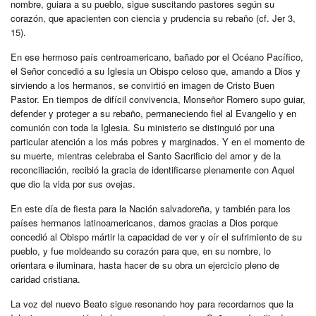
nombre, guiara a su pueblo, sigue suscitando pastores según su
corazón, que apacienten con ciencia y prudencia su rebaño (cf. Jer 3,
15).
En ese hermoso país centroamericano, bañado por el Océano Pacífico,
el Señor concedió a su Iglesia un Obispo celoso que, amando a Dios y
sirviendo a los hermanos, se convirtió en imagen de Cristo Buen
Pastor. En tiempos de difícil convivencia, Monseñor Romero supo guiar,
defender y proteger a su rebaño, permaneciendo fiel al Evangelio y en
comunión con toda la Iglesia. Su ministerio se distinguió por una
particular atención a los más pobres y marginados. Y en el momento de
su muerte, mientras celebraba el Santo Sacrificio del amor y de la
reconciliación, recibió la gracia de identificarse plenamente con Aquel
que dio la vida por sus ovejas.
En este día de fiesta para la Nación salvadoreña, y también para los
países hermanos latinoamericanos, damos gracias a Dios porque
concedió al Obispo mártir la capacidad de ver y oír el sufrimiento de su
pueblo, y fue moldeando su corazón para que, en su nombre, lo
orientara e iluminara, hasta hacer de su obra un ejercicio pleno de
caridad cristiana.
La voz del nuevo Beato sigue resonando hoy para recordarnos que la