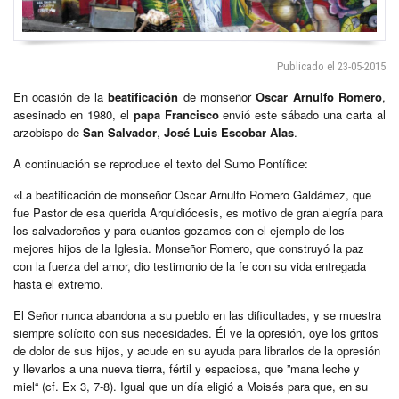
Publicado el 23-05-2015
En ocasión de la
beatificación
de monseñor
Oscar Arnulfo Romero
,
asesinado en 1980, el
papa Francisco
envió este sábado una carta al
arzobispo de
San Salvador
,
José Luis Escobar Alas
.
A continuación se reproduce el texto del Sumo Pontífice:
«La beatificación de monseñor Oscar Arnulfo Romero Galdámez, que
fue Pastor de esa querida Arquidiócesis, es motivo de gran alegría para
los salvadoreños y para cuantos gozamos con el ejemplo de los
mejores hijos de la Iglesia. Monseñor Romero, que construyó la paz
con la fuerza del amor, dio testimonio de la fe con su vida entregada
hasta el extremo.
El Señor nunca abandona a su pueblo en las dificultades, y se muestra
siempre solícito con sus necesidades. Él ve la opresión, oye los gritos
de dolor de sus hijos, y acude en su ayuda para librarlos de la opresión
y llevarlos a una nueva tierra, fértil y espaciosa, que ”mana leche y
miel“ (cf. Ex 3, 7-8). Igual que un día eligió a Moisés para que, en su